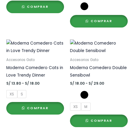
COMPRAR
COMPRAR
Accesorios Gato
Accesorios Gato
Moderna Comedero Cats in
Moderna Comedero Double
Love Trendy Dinner
Sensibowl
Rango
Rango
S/
13.80
-
S/
18.00
S/
18.00
-
S/
29.00
de
de
precios:
precios:
XS
S
desde
desde
S/ 13.80
S/ 18.00
XS
M
hasta
hasta
COMPRAR
S/ 18.00
S/ 29.00
COMPRAR