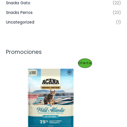
Snacks Gato
(22)
Snacks Perros
(23)
Uncategorized
(1)
Promociones
P
Oferta
R
O
D
U
C
T
O