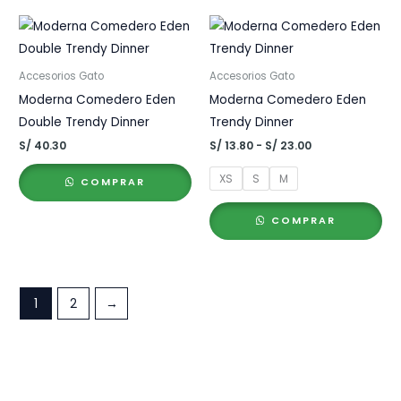
Accesorios Gato
Accesorios Gato
Moderna Comedero Eden
Moderna Comedero Eden
Double Trendy Dinner
Trendy Dinner
Rango
S/
40.30
S/
13.80
-
S/
23.00
de
precios:
XS
S
M
COMPRAR
desde
S/ 13.80
hasta
COMPRAR
S/ 23.00
1
2
→