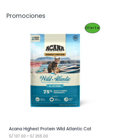
Promociones
P
Oferta
R
O
D
U
C
T
O
E
N
O
Acana Highest Protein Wild Atlantic Cat
R
S/
137.00
-
S/
255.00
F