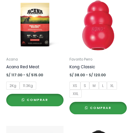
Acana
Favorito Perro
Acana Red Meat
Kong Classic
Rango
Rango
S/
117.00
-
S/
515.00
S/
38.00
-
S/
120.00
de
de
precios:
precios:
2Kg
11.3Kg
XS
S
M
L
XL
desde
desde
S/ 117.00
S/ 38.00
XXL
hasta
hasta
COMPRAR
S/ 515.00
S/ 120.00
COMPRAR