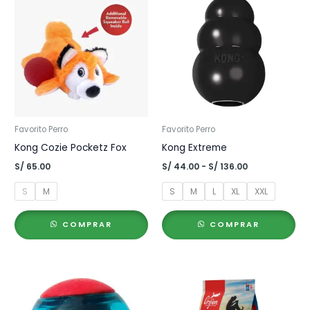
Favorito Perro
Favorito Perro
Kong Cozie Pocketz Fox
Kong Extreme
Rango
S/
65.00
S/
44.00
-
S/
136.00
de
precios:
S
M
S
M
L
XL
XXL
desde
S/ 44.00
hasta
COMPRAR
COMPRAR
S/ 136.00