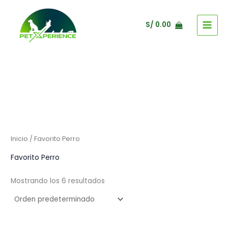
Ir
al
S/
0.00
contenido
Inicio
/ Favorito Perro
Favorito Perro
Mostrando los 6 resultados