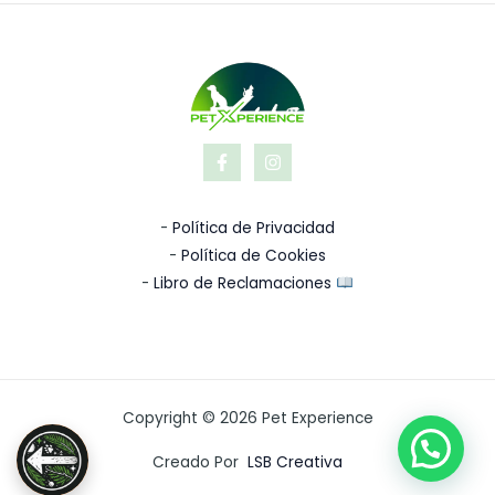
o
o
t
o
a
A
a
r
c
S
i
t
/
g
u
i
a
4
n
l
7
a
e
7
l
s
.
e
:
0
r
S
0
a
/
:
-
Política de Privacidad
S
4
/
7
-
Política de Cookies
7
-
Libro de Reclamaciones
4
.
9
0
7
0
.
.
0
0
.
Copyright © 2026 Pet Experience
Creado Por
LSB Creativa