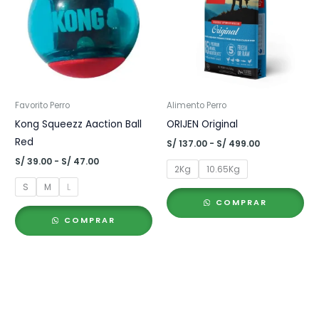
Favorito Perro
Alimento Perro
Kong Squeezz Aaction Ball
ORIJEN Original
Red
Rango
S/
137.00
-
S/
499.00
de
Rango
S/
39.00
-
S/
47.00
precios:
2Kg
10.65Kg
de
desde
precios:
S
M
L
S/ 137.00
desde
hasta
COMPRAR
S/ 39.00
S/ 499.00
hasta
COMPRAR
S/ 47.00