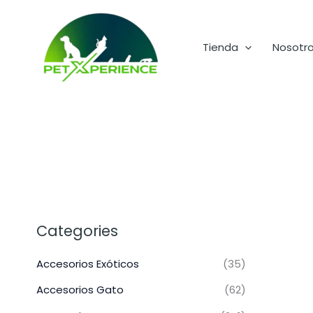
Ir
al
contenido
Tienda
Nosotr
Categories
Accesorios Exóticos
(35)
Accesorios Gato
(62)