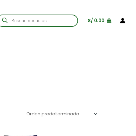
úsqueda
S/
0.00
e
roductos