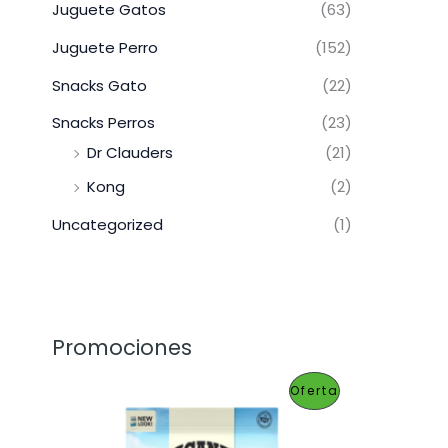
Juguete Gatos
(63)
Juguete Perro
(152)
Snacks Gato
(22)
Snacks Perros
(23)
Dr Clauders
(21)
Kong
(2)
Uncategorized
(1)
Promociones
P
Oferta
R