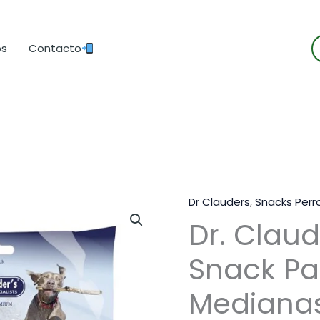
B
os
Contacto
d
p
Dr Clauders
,
Snacks Perr
Dr. Claud
Snack Pa
Medianas