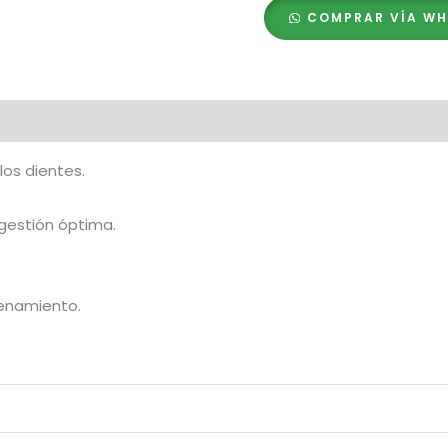
Snack
COMPRAR VÍA W
Pato
para
Razas
Medianas
raciones (0)
–
170gr
 los dientes.
cantidad
gestión óptima.
renamiento.