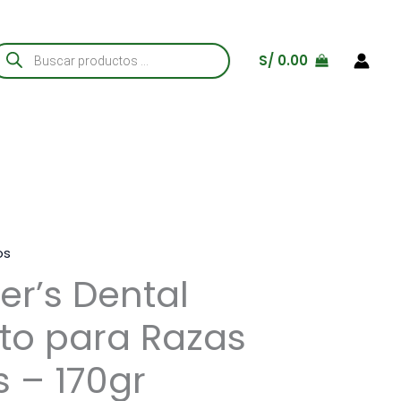
úsqueda
S/
0.00
e
roductos
os
er’s Dental
to para Razas
 – 170gr