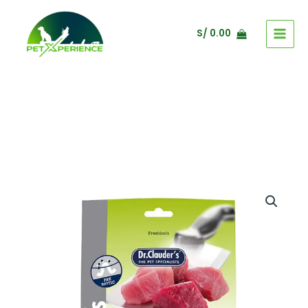
Ir
al
S/
0.00
contenido