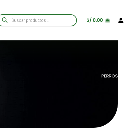
úsqueda
S/
0.00
e
roductos
PERROS