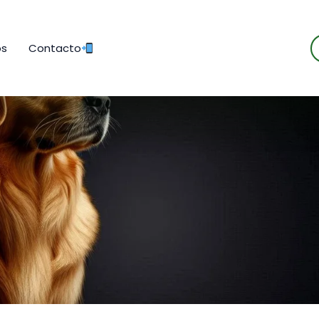
B
os
Contacto
d
p