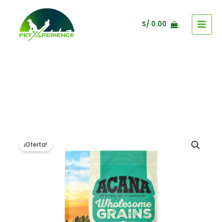
Ir
al
S/
0.00
contenido
¡Oferta!