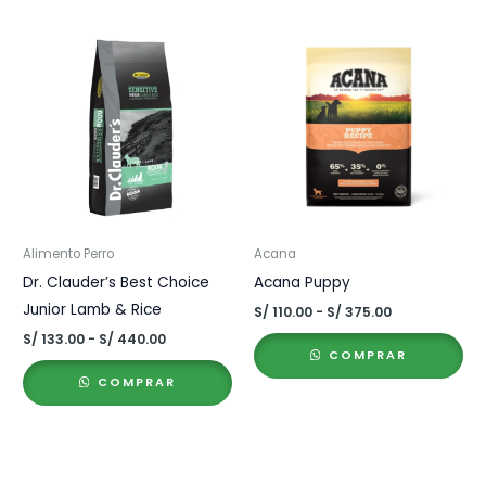
hasta
S/ 25.00
Alimento Perro
Acana
Dr. Clauder’s Best Choice
Acana Puppy
Junior Lamb & Rice
Rango
S/
110.00
-
S/
375.00
de
Rango
S/
133.00
-
S/
440.00
precios:
de
COMPRAR
desde
precios:
S/ 110.00
COMPRAR
desde
hasta
S/ 133.00
S/ 375.00
hasta
S/ 440.00