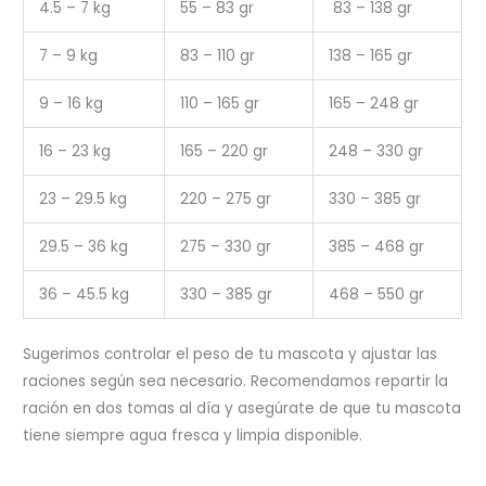
4.5 – 7 kg
55 – 83 gr
83 – 138 gr
7 – 9 kg
83 – 110 gr
138 – 165 gr
9 – 16 kg
110 – 165 gr
165 – 248 gr
16 – 23 kg
165 – 220 gr
248 – 330 gr
23 – 29.5 kg
220 – 275 gr
330 – 385 gr
29.5 – 36 kg
275 – 330 gr
385 – 468 gr
36 – 45.5 kg
330 – 385 gr
468 – 550 gr
Sugerimos controlar el peso de tu mascota y ajustar las
raciones según sea necesario. Recomendamos repartir la
ración en dos tomas al día y asegúrate de que tu mascota
tiene siempre agua fresca y limpia disponible.