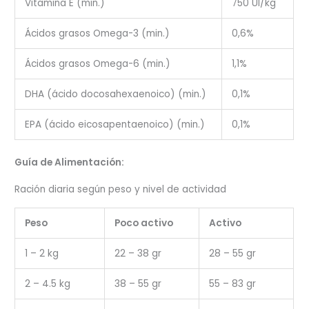
Vitamina E (min.)
750 UI/kg
Ácidos grasos Omega-3 (min.)
0,6%
Ácidos grasos Omega-6 (min.)
1,1%
DHA (ácido docosahexaenoico) (min.)
0,1%
EPA (ácido eicosapentaenoico) (min.)
0,1%
Guía de Alimentación:
Ración diaria según peso y nivel de actividad
Peso
Poco activo
Activo
1 – 2 kg
22 – 38 gr
28 – 55 gr
2 – 4.5 kg
38 – 55 gr
55 – 83 gr