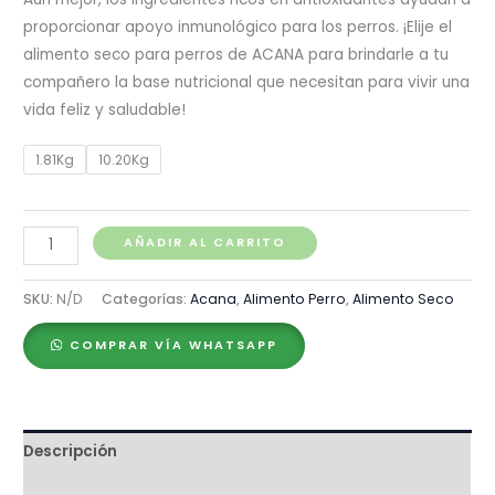
proporcionar apoyo inmunológico para los perros. ¡Elije el
alimento seco para perros de ACANA para brindarle a tu
compañero la base nutricional que necesitan para vivir una
vida feliz y saludable!
1.81Kg
10.20Kg
Acana
AÑADIR AL CARRITO
Wholesome
Grains
SKU:
N/D
Categorías:
Acana
,
Alimento Perro
,
Alimento Seco
Lamb
COMPRAR VÍA WHATSAPP
&
Pumpkin
cantidad
Descripción
Ingredientes