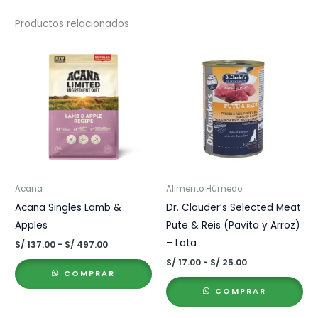
Productos relacionados
Acana
Alimento Húmedo
Acana Singles Lamb &
Dr. Clauder’s Selected Meat
Apples
Pute & Reis (Pavita y Arroz)
– Lata
Rango
S/
137.00
-
S/
497.00
de
Rango
S/
17.00
-
S/
25.00
precios:
de
COMPRAR
desde
precios:
S/ 137.00
COMPRAR
desde
hasta
S/ 17.00
S/ 497.00