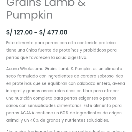
Grains Lamb &
Pumpkin
Rango
S/
127.00
-
S/
477.00
de
Este alimento para perros con alto contenido proteico
tiene una única fuente de proteínas y probióticos para
precios:
perros que favorecen la salud digestiva.
desde
Acana Wholesome Grains Lamb & Pumpkin es un alimento
S/ 127.00
seco formulado con ingredientes de cordero sabroso, rico
en proteínas que se equilibran con calabaza entera, avena
hasta
integral y granos ancestrales ricos en fibra para ofrecer
S/ 477.00
una nutrición completa para perros exigentes o perros
sanos con sensibilidades alimentarias. Este alimento para
perros ACANA contiene un 60% de ingredientes de origen
animal y un 40% de granos y nutrientes saludables.
Aún mejor, los ingredientes ricos en antioxidantes ayudan a