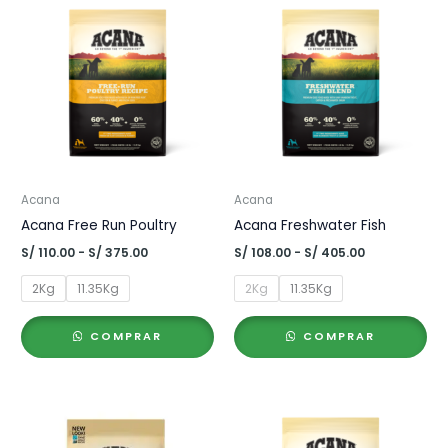
Acana
Acana
Acana Free Run Poultry
Acana Freshwater Fish
Rango
Rango
S/
110.00
-
S/
375.00
S/
108.00
-
S/
405.00
de
de
precios:
precios:
2Kg
11.35Kg
2Kg
11.35Kg
desde
desde
S/ 110.00
S/ 108.00
hasta
hasta
COMPRAR
COMPRAR
S/ 375.00
S/ 405.00