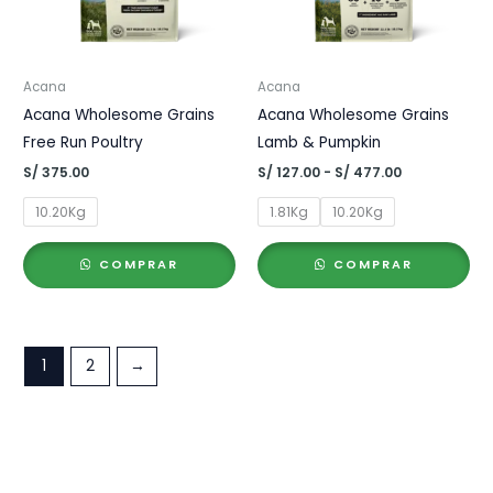
Acana
Acana
Acana Wholesome Grains
Acana Wholesome Grains
Free Run Poultry
Lamb & Pumpkin
Rango
S/
375.00
S/
127.00
-
S/
477.00
de
precios:
10.20Kg
1.81Kg
10.20Kg
desde
S/ 127.00
hasta
COMPRAR
COMPRAR
S/ 477.00
1
2
→