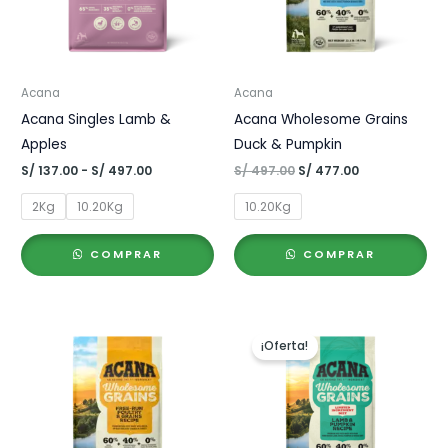
Acana
Acana
Acana Singles Lamb &
Acana Wholesome Grains
Apples
Duck & Pumpkin
Rango
El
El
S/
137.00
-
S/
497.00
S/
497.00
S/
477.00
de
precio
precio
precios:
original
actual
2Kg
10.20Kg
10.20Kg
desde
era:
es:
S/ 137.00
S/ 497.00.
S/ 477.00.
hasta
COMPRAR
COMPRAR
S/ 497.00
¡Oferta!