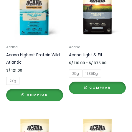
Acana
Acana
Acana Highest Protein Wild
Acana Light & Fit
Atlantic
Rango
S/
110.00
-
S/
375.00
de
S/
121.00
precios:
2Kg
11.35Kg
desde
2Kg
S/ 110.00
hasta
COMPRAR
S/ 375.00
COMPRAR