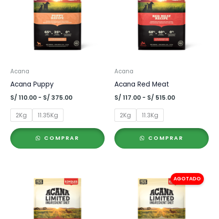
Acana
Acana
Acana Puppy
Acana Red Meat
Rango
Rango
S/
110.00
-
S/
375.00
S/
117.00
-
S/
515.00
de
de
precios:
precios:
2Kg
11.35Kg
2Kg
11.3Kg
desde
desde
S/ 110.00
S/ 117.00
hasta
hasta
COMPRAR
COMPRAR
S/ 375.00
S/ 515.00
AGOTADO