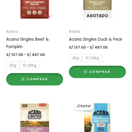
AGOTADO
Acana
Acana
Acana Singles Beef &
Acana Singles Duck & Pear
Pumpkin
Rango
S/
137.00
-
S/
497.00
de
Rango
S/
137.00
-
S/
497.00
precios:
2Kg
10.20Kg
de
desde
precios:
2Kg
10.20Kg
S/ 137.00
desde
hasta
COMPRAR
S/ 137.00
S/ 497.00
hasta
COMPRAR
S/ 497.00
¡Oferta!