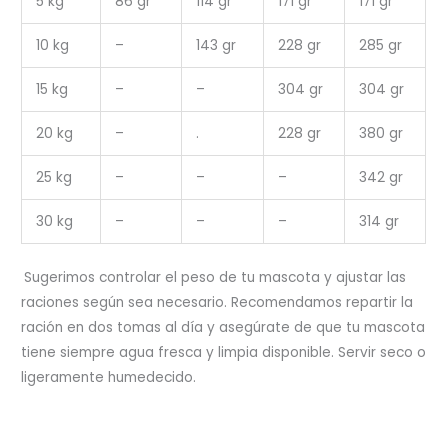
5 kg
86 gr
114 gr
171 gr
171 gr
10 kg
–
143 gr
228 gr
285 gr
15 kg
–
–
304 gr
304 gr
20 kg
–
.
228 gr
380 gr
25 kg
–
–
–
342 gr
30 kg
–
–
–
314 gr
Sugerimos controlar el peso de tu mascota y ajustar las
raciones según sea necesario. Recomendamos repartir la
ración en dos tomas al día y asegúrate de que tu mascota
tiene siempre agua fresca y limpia disponible. Servir seco o
ligeramente humedecido.