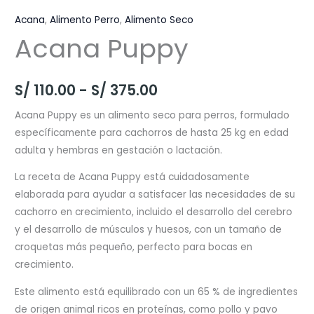
Acana
,
Alimento Perro
,
Alimento Seco
Acana Puppy
Rango
S/
110.00
-
S/
375.00
de
Acana Puppy es un alimento seco para perros, formulado
específicamente para cachorros de hasta 25 kg en edad
precios:
adulta y hembras en gestación o lactación.
desde
La receta de Acana Puppy está cuidadosamente
S/ 110.00
elaborada para ayudar a satisfacer las necesidades de su
cachorro en crecimiento, incluido el desarrollo del cerebro
hasta
y el desarrollo de músculos y huesos, con un tamaño de
S/ 375.00
croquetas más pequeño, perfecto para bocas en
crecimiento.
Este alimento está equilibrado con un 65 % de ingredientes
de origen animal ricos en proteínas, como pollo y pavo