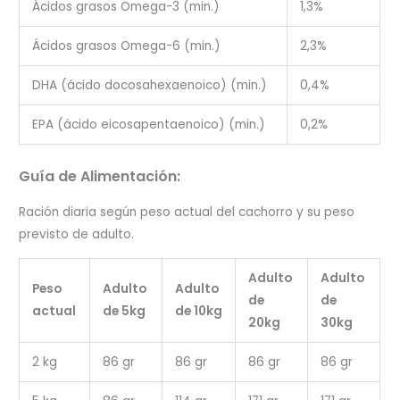
Ácidos grasos Omega-3 (min.)
1,3%
Ácidos grasos Omega-6 (min.)
2,3%
DHA (ácido docosahexaenoico) (min.)
0,4%
EPA (ácido eicosapentaenoico) (min.)
0,2%
Guía de Alimentación:
Ración diaria según peso actual del cachorro y su peso
previsto de adulto.
Adulto
Adulto
Peso
Adulto
Adulto
de
de
actual
de 5kg
de 10kg
20kg
30kg
2 kg
86 gr
86 gr
86 gr
86 gr