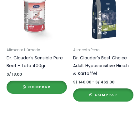
Alimento Húmedo
Alimento Perro
Dr. Clauder’s Sensible Pure
Dr. Clauder’s Best Choice
Beef – Lata 400gr
Adult Hyposensitive Hirsch
& Kartoffel
S/
18.00
Rango
S/
140.00
-
S/
462.00
de
COMPRAR
precios:
COMPRAR
desde
S/ 140.00
hasta
S/ 462.00