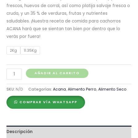
frescos, huevos de corral, así como platija salvaje fresca o
cruda, y un 35 % de verduras, frutas y nutrientes
saludables. ¡Nuestra receta de comida para cachorros
ACANA hará que se sientan tan bien por dentro que lo
verás por fuera!
2Kg
11.35Kg
Acana
AÑADIR AL CARRITO
Puppy
cantidad
SKU:
N/D
Categorías:
Acana
,
Alimento Perro
,
Alimento Seco
COMPRAR VÍA WHATSAPP
Descripción