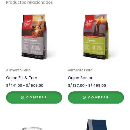
Productos relacionados
Alimento Perro
Alimento Perro
Orijen Fit & Trim
Orijen Senior
Rango
Rango
S/
141.00
-
S/
505.00
S/
137.00
-
S/
499.00
de
de
precios:
precios:
COMPRAR
COMPRAR
desde
desde
S/ 141.00
S/ 137.00
hasta
hasta
S/ 505.00
S/ 499.00