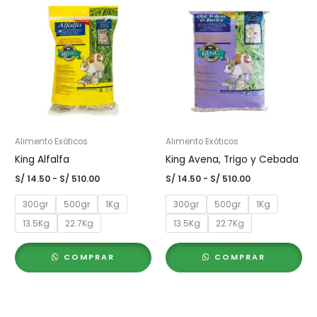
Alimento Exóticos
Alimento Exóticos
King Alfalfa
King Avena, Trigo y Cebada
Rango
Rango
S/
14.50
-
S/
510.00
S/
14.50
-
S/
510.00
de
de
precios:
precios:
300gr
500gr
1Kg
300gr
500gr
1Kg
desde
desde
S/ 14.50
S/ 14.50
13.5Kg
22.7Kg
13.5Kg
22.7Kg
hasta
hasta
S/ 510.00
S/ 510.00
COMPRAR
COMPRAR