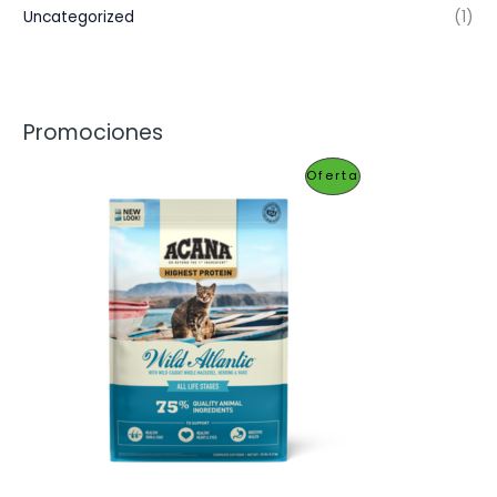
Uncategorized
(1)
Promociones
P
Oferta
R
O
D
U
C
T
O
E
N