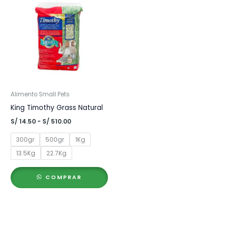
Alimento Small Pets
King Timothy Grass Natural
Rango
S/
14.50
-
S/
510.00
de
precios:
300gr
500gr
1Kg
desde
S/ 14.50
13.5Kg
22.7Kg
hasta
S/ 510.00
COMPRAR