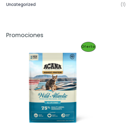
Uncategorized
(1)
Promociones
P
Oferta
R
O
D
U
C
T
O
E
N