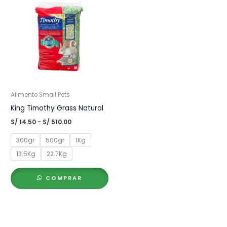
Alimento Small Pets
King Timothy Grass Natural
Rango
S/
14.50
-
S/
510.00
de
precios:
300gr
500gr
1Kg
desde
S/ 14.50
13.5Kg
22.7Kg
hasta
S/ 510.00
COMPRAR