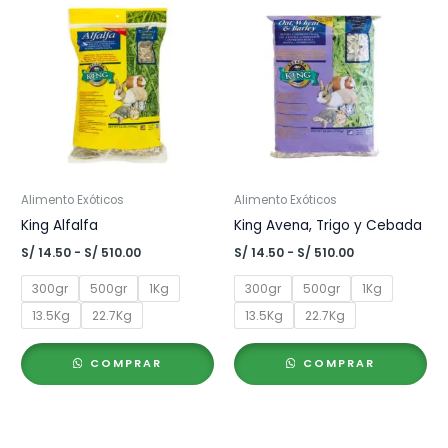
Alimento Exóticos
Alimento Exóticos
King Alfalfa
King Avena, Trigo y Cebada
Rango
Rango
S/
14.50
-
S/
510.00
S/
14.50
-
S/
510.00
de
de
precios:
precios:
300gr
500gr
1Kg
300gr
500gr
1Kg
desde
desde
S/ 14.50
S/ 14.50
13.5Kg
22.7Kg
13.5Kg
22.7Kg
hasta
hasta
S/ 510.00
S/ 510.00
COMPRAR
COMPRAR