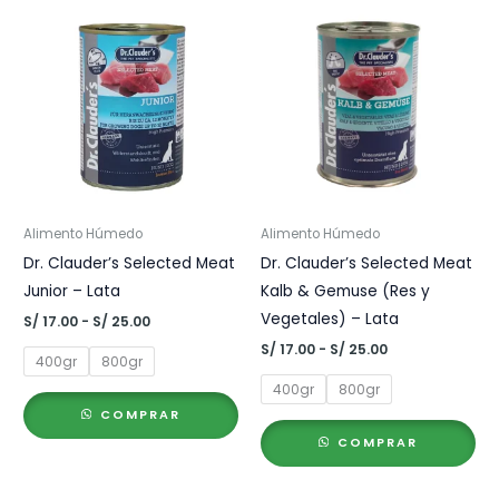
Alimento Húmedo
Alimento Húmedo
Dr. Clauder’s Selected Meat
Dr. Clauder’s Selected Meat
Junior – Lata
Kalb & Gemuse (Res y
Vegetales) – Lata
Rango
S/
17.00
-
S/
25.00
de
Rango
S/
17.00
-
S/
25.00
precios:
400gr
800gr
de
desde
precios:
400gr
800gr
S/ 17.00
desde
hasta
COMPRAR
S/ 17.00
S/ 25.00
hasta
COMPRAR
S/ 25.00