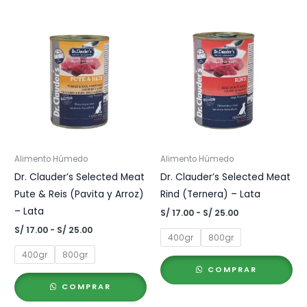
Alimento Húmedo
Alimento Húmedo
Dr. Clauder’s Selected Meat
Dr. Clauder’s Selected Meat
Pute & Reis (Pavita y Arroz)
Rind (Ternera) – Lata
– Lata
Rango
S/
17.00
-
S/
25.00
de
Rango
S/
17.00
-
S/
25.00
precios:
400gr
800gr
de
desde
precios:
400gr
800gr
S/ 17.00
desde
hasta
COMPRAR
S/ 17.00
S/ 25.00
hasta
COMPRAR
S/ 25.00