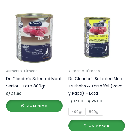
Alimento Húmedo
Alimento Húmedo
Dr. Clauder’s Selected Meat
Dr. Clauder’s Selected Meat
Senior – Lata 800gr
Truthahn & Kartoffel (Pavo
y Papa) – Lata
S/
25.00
Rango
S/
17.00
-
S/
25.00
de
COMPRAR
precios:
400gr
800gr
desde
S/ 17.00
hasta
COMPRAR
S/ 25.00