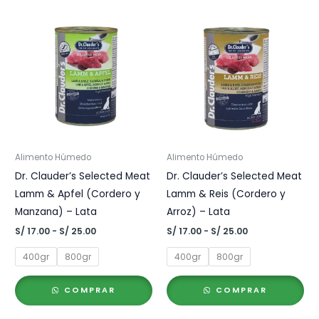
Alimento Húmedo
Alimento Húmedo
Dr. Clauder’s Selected Meat
Dr. Clauder’s Selected Meat
Lamm & Apfel (Cordero y
Lamm & Reis (Cordero y
Manzana) – Lata
Arroz) – Lata
Rango
Rango
S/
17.00
-
S/
25.00
S/
17.00
-
S/
25.00
de
de
precios:
precios:
400gr
800gr
400gr
800gr
desde
desde
S/ 17.00
S/ 17.00
hasta
hasta
COMPRAR
COMPRAR
S/ 25.00
S/ 25.00