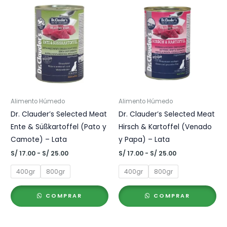
Alimento Húmedo
Alimento Húmedo
Dr. Clauder’s Selected Meat
Dr. Clauder’s Selected Meat
Ente & Süßkartoffel (Pato y
Hirsch & Kartoffel (Venado
Camote) – Lata
y Papa) – Lata
Rango
Rango
S/
17.00
-
S/
25.00
S/
17.00
-
S/
25.00
de
de
precios:
precios:
400gr
800gr
400gr
800gr
desde
desde
S/ 17.00
S/ 17.00
hasta
hasta
COMPRAR
COMPRAR
S/ 25.00
S/ 25.00