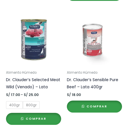
Alimento Húmedo
Alimento Húmedo
Dr. Clauder’s Selected Meat
Dr. Clauder’s Sensible Pure
Wild (Venado) – Lata
Beef – Lata 400gr
Rango
S/
17.00
-
S/
25.00
S/
18.00
de
precios:
400gr
800gr
COMPRAR
desde
S/ 17.00
hasta
COMPRAR
S/ 25.00