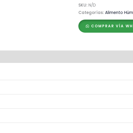
Selected
SKU:
N/D
Meat
Categorías:
Alimento Hú
Rind
COMPRAR VÍA W
(Ternera)
–
Lata
cantidad
raciones (0)