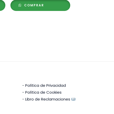
precios:
COMPRAR
desde
S/ 17.00
hasta
S/ 25.00
-
Política de Privacidad
-
Política de Cookies
-
Libro de Reclamaciones