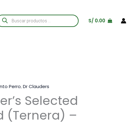
úsqueda
S/
0.00
e
roductos
nto Perro
,
Dr Clauders
er’s Selected
d (Ternera) –