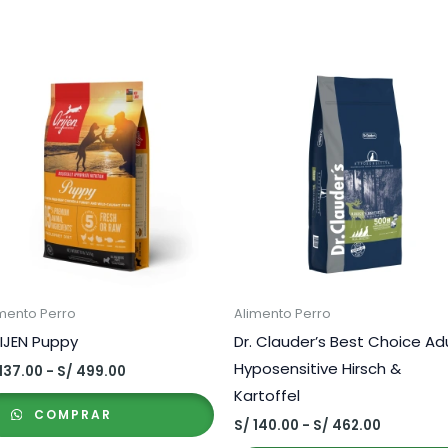
mento Perro
Alimento Perro
IJEN Puppy
Dr. Clauder’s Best Choice Ad
Hyposensitive Hirsch &
Rango
137.00
-
S/
499.00
de
Kartoffel
precios:
COMPRAR
desde
Rango
S/
140.00
-
S/
462.00
S/ 137.00
de