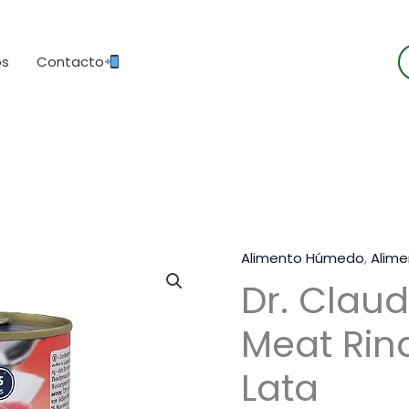
B
os
Contacto
d
p
Alimento Húmedo
,
Alime
Dr. Claud
Meat Rin
Lata