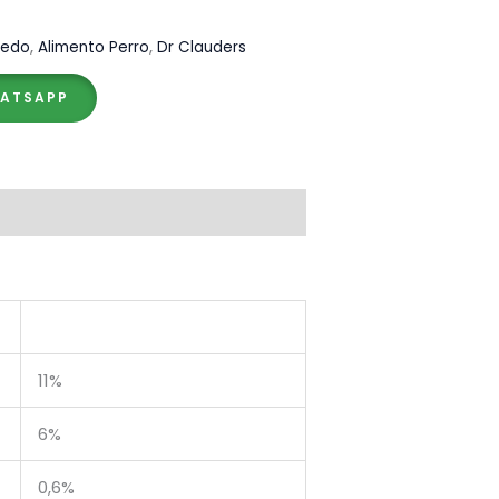
medo
,
Alimento Perro
,
Dr Clauders
HATSAPP
11%
6%
0,6%