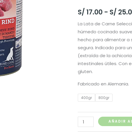
S/
17.00
-
S/
25.
La Lata de Carne Selecc
húmedo cocinado suavem
hecho para alimentar a 
segura. Indicado para una
(extraída de la achicori
intestinales útiles. Con 
gluten.
Fabricado en Alemania.
400gr
800gr
Dr.
AÑADIR A
Clauder's