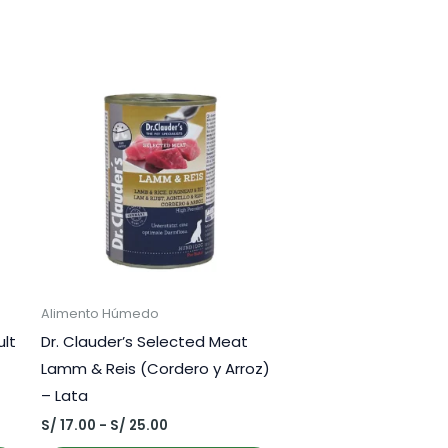
Alimento Húmedo
ult
Dr. Clauder’s Selected Meat
Lamm & Reis (Cordero y Arroz)
– Lata
Rango
S/
17.00
-
S/
25.00
de