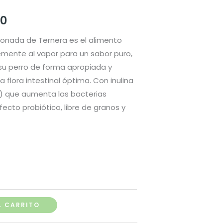
Rango
00
de
ionada de Ternera es el alimento
ente al vapor para un sabor puro,
precios:
su perro de forma apropiada y
desde
 flora intestinal óptima. Con inulina
a) que aumenta las bacterias
S/ 17.00
efecto probiótico, libre de granos y
hasta
S/ 25.00
L CARRITO