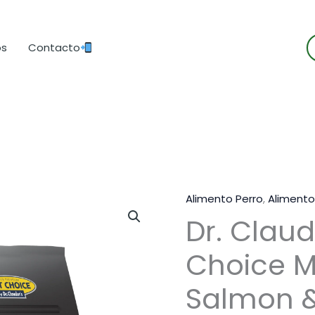
B
os
Contacto
d
p
Alimento Perro
,
Aliment
Dr. Claud
Choice Mi
Salmon &