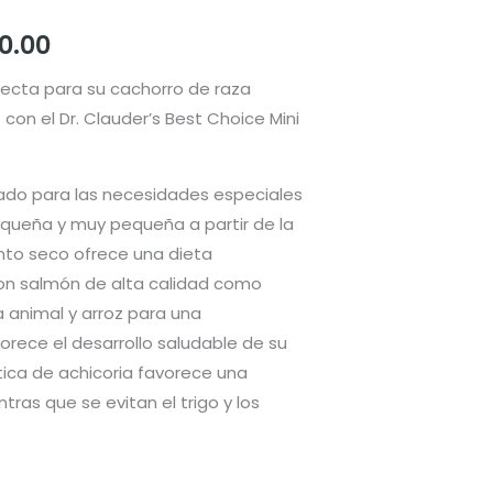
Rango
0.00
de
ecta para su cachorro de raza
on el Dr. Clauder’s Best Choice Mini
precios:
desde
ado para las necesidades especiales
S/ 133.00
queña y muy pequeña a partir de la
nto seco ofrece una dieta
hasta
Con salmón de alta calidad como
S/ 440.00
 animal y arroz para una
vorece el desarrollo saludable de su
ótica de achicoria favorece una
tras que se evitan el trigo y los