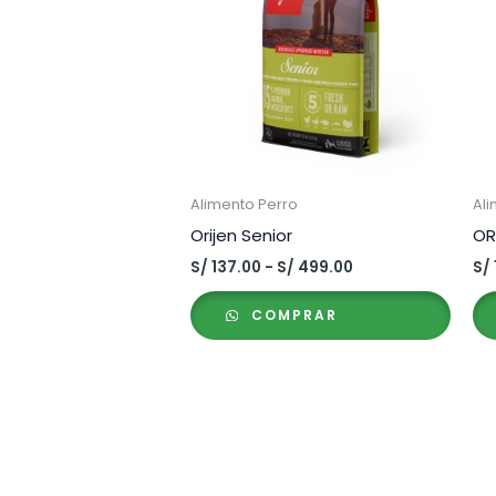
Alimento Perro
Ali
Orijen Senior
OR
Rango
S/
137.00
-
S/
499.00
S/
de
precios:
COMPRAR
desde
S/ 137.00
hasta
S/ 499.00