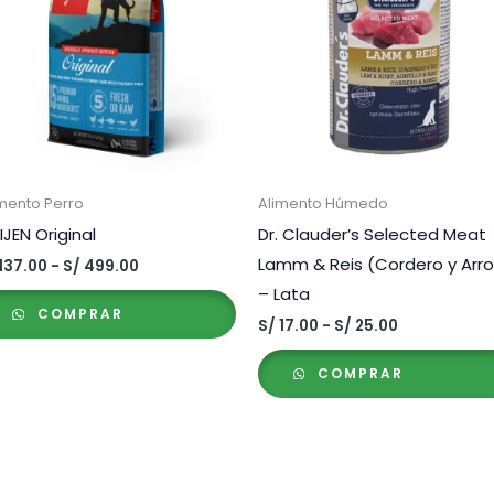
mento Perro
Alimento Húmedo
IJEN Original
Dr. Clauder’s Selected Meat
Lamm & Reis (Cordero y Arro
Rango
137.00
-
S/
499.00
de
– Lata
precios:
COMPRAR
desde
Rango
S/
17.00
-
S/
25.00
S/ 137.00
de
hasta
precios:
COMPRAR
S/ 499.00
desde
S/ 17.00
hasta
S/ 25.00