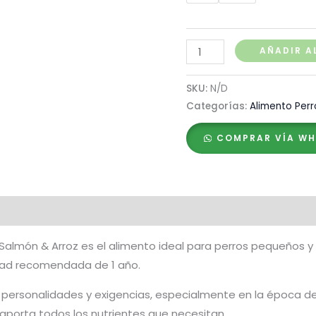
Dr.
AÑADIR A
Clauder's
Best
SKU:
N/D
Choice
Categorías:
Alimento Perr
Mini
COMPRAR VÍA W
Junior
Salmon
&
Rice
raciones (0)
cantidad
or Salmón & Arroz es el alimento ideal para perros pequeños
ad recomendada de 1 año.
personalidades y exigencias, especialmente en la época de 
s aporta todos los nutrientes que necesitan.