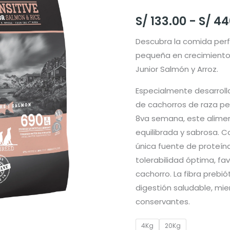
S/
133.00
-
S/
44
Descubra la comida perf
pequeña en crecimiento c
Junior Salmón y Arroz.
Especialmente desarroll
de cachorros de raza pe
8va semana, este alime
equilibrada y sabrosa. 
única fuente de proteína
tolerabilidad óptima, fa
cachorro. La fibra prebi
digestión saludable, mien
conservantes.
4Kg
20Kg