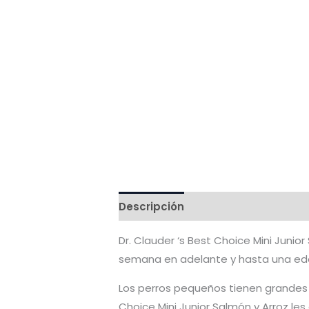
Descripción
Ingredientes
Valo
Dr. Clauder ‘s Best Choice Mini Juni
semana en adelante y hasta una ed
Los perros pequeños tienen grandes 
Choice Mini Junior Salmón y Arroz le