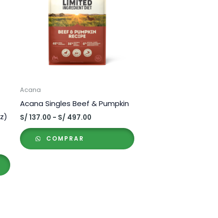
Acana
Acana Singles Beef & Pumpkin
z)
Rango
S/
137.00
-
S/
497.00
de
precios:
COMPRAR
desde
S/ 137.00
hasta
S/ 497.00