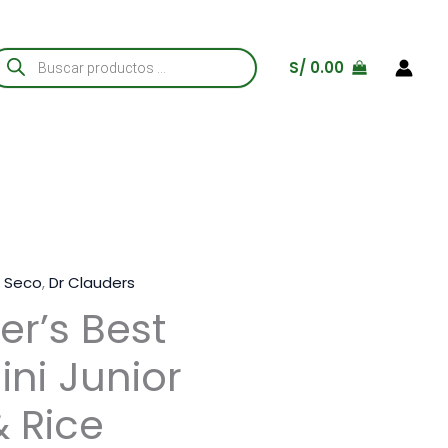
úsqueda
S/
0.00
e
roductos
o Seco
,
Dr Clauders
er’s Best
ni Junior
 Rice