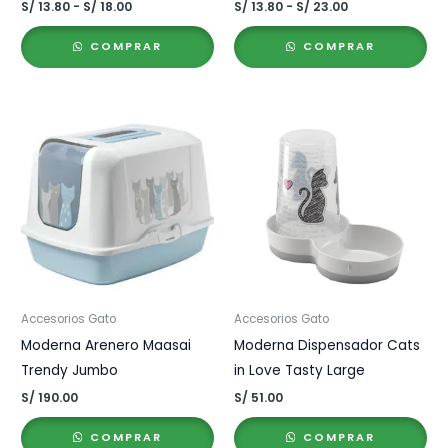
Rango
Rango
S/
13.80
-
S/
18.00
S/
13.80
-
S/
23.00
de
de
precios:
precios:
COMPRAR
COMPRAR
desde
desde
S/ 13.80
S/ 13.80
hasta
hasta
S/ 18.00
S/ 23.00
Accesorios Gato
Accesorios Gato
Moderna Arenero Maasai
Moderna Dispensador Cats
Trendy Jumbo
in Love Tasty Large
S/
190.00
S/
51.00
COMPRAR
COMPRAR