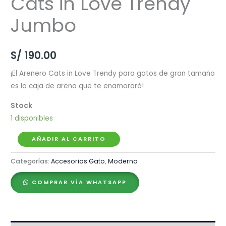
Cats in Love Trendy
Jumbo
S/
190.00
¡El Arenero Cats in Love Trendy para gatos de gran tamaño
es la caja de arena que te enamorará!
1 disponibles
Moderna
AÑADIR AL CARRITO
Arenero
Categorías:
Accesorios Gato
,
Moderna
Cats
in
COMPRAR VÍA WHATSAPP
Love
Trendy
Jumbo
cantidad