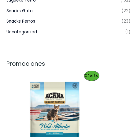
Juguete Perro
(152)
Snacks Gato
(22)
Snacks Perros
(23)
Uncategorized
(1)
Promociones
P
Oferta
R
O
D
U
C
T