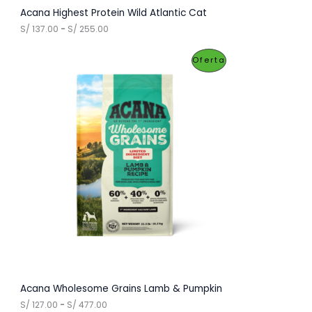
O
Acana Highest Protein Wild Atlantic Cat
R
S/
137.00
-
S/
255.00
F
a
n
E
P
Oferta
g
o
R
R
d
e
T
O
p
r
A
D
e
c
U
i
o
C
s
:
T
d
e
O
s
d
E
e
S
N
/
O
1
Acana Wholesome Grains Lamb & Pumpkin
3
R
S/
127.00
-
S/
477.00
F
7