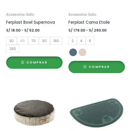
Accesorios Gato
Accesorios Gato
Ferplast Bowl Supernova
Ferplast Cama Etoile
Rango
Rango
S/
18.00
-
S/
52.00
S/
178.00
-
S/
290.00
de
de
precios:
precios:
30
45
70
90
180
2
4
6
desde
desde
S/ 18.00
S/ 178.00
280
hasta
hasta
S/ 52.00
S/ 290.00
COMPRAR
COMPRAR