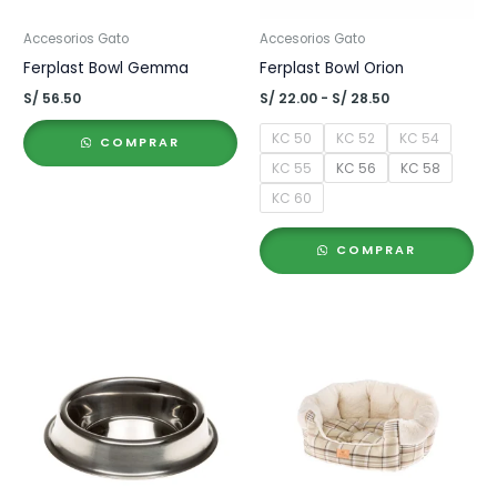
Accesorios Gato
Accesorios Gato
Ferplast Bowl Gemma
Ferplast Bowl Orion
Rango
S/
56.50
S/
22.00
-
S/
28.50
de
precios:
KC 50
KC 52
KC 54
COMPRAR
desde
S/ 22.00
KC 55
KC 56
KC 58
hasta
KC 60
S/ 28.50
COMPRAR