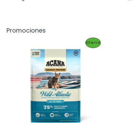
Promociones
P
Oferta
R
O
D
U
C
T
O
E
N