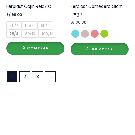
Ferplast Cojín Relax C
Ferplast Comedero Glam
Large
S/
98.00
S/
30.00
45/2
55/4
65/6
78/8
89/10
100/12
COMPRAR
COMPRAR
1
2
3
→