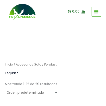
Ir
al
S/
0.00
contenido
Inicio
/
Accesorios Gato
/ Ferplast
Ferplast
Mostrando 1–12 de 29 resultados