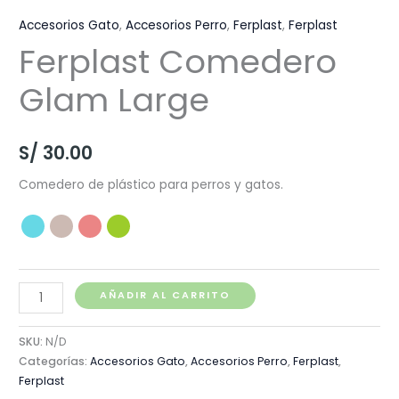
Accesorios Gato
,
Accesorios Perro
,
Ferplast
,
Ferplast
Ferplast Comedero
Glam Large
S/
30.00
Comedero de plástico para perros y gatos.
Ferplast
AÑADIR AL CARRITO
Comedero
Glam
SKU:
N/D
Large
Categorías:
Accesorios Gato
,
Accesorios Perro
,
Ferplast
,
Ferplast
cantidad