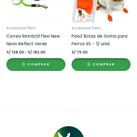
Accesorios Perro
Accesorios Perro
Correa Retráctil Flexi New
PawZ Botas de Goma para
Neon Reflect Verde
Perros XS – 12 unid.
Rango
S/
138.00
-
S/
182.00
S/
75.00
de
precios:
COMPRAR
COMPRAR
desde
S/ 138.00
hasta
S/ 182.00