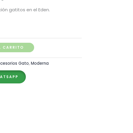
de
ión gatitos en el Eden.
precios:
desde
S/ 13.80
L CARRITO
hasta
cesorios Gato
,
Moderna
S/ 23.00
HATSAPP