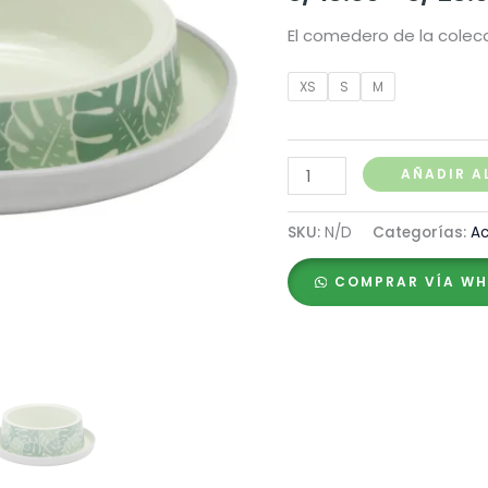
El comedero de la colecc
XS
S
M
Moderna
AÑADIR A
Comedero
Eden
SKU:
N/D
Categorías:
Ac
Trendy
COMPRAR VÍA W
Dinner
cantidad