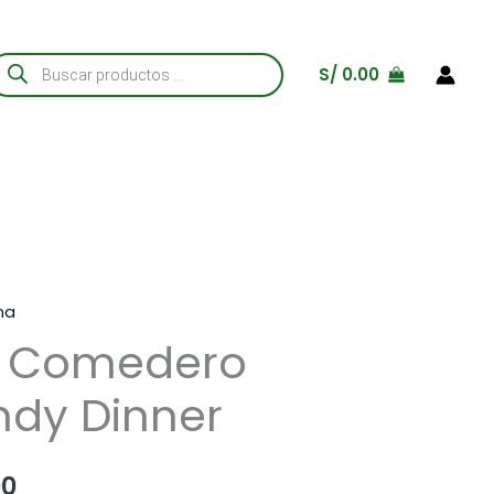
úsqueda
S/
0.00
e
roductos
na
 Comedero
ndy Dinner
Rango
00