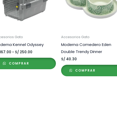
cesorios Gato
Accesorios Gato
derna Kennel Odyssey
Moderna Comedero Eden
Double Trendy Dinner
Rango
167.00
-
S/
250.00
de
S/
40.30
precios:
COMPRAR
desde
S/ 167.00
COMPRAR
hasta
S/ 250.00