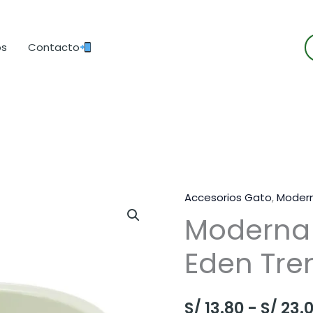
B
os
Contacto
d
p
Accesorios Gato
,
Moder
Moderna
Eden Tre
S/
13.80
-
S/
23.