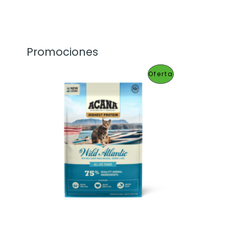
Promociones
P
Oferta
R
O
D
U
C
T
O
E