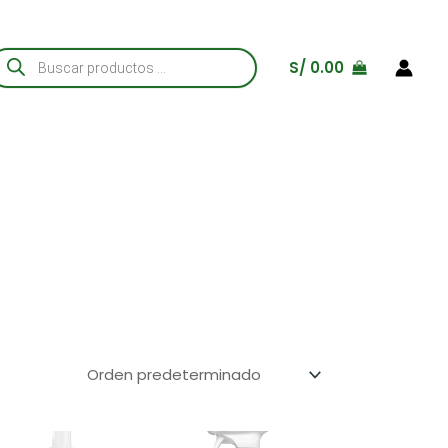
úsqueda
S/
0.00
e
roductos