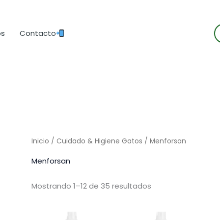
B
os
Contacto
d
p
Inicio
/
Cuidado & Higiene Gatos
/ Menforsan
Menforsan
Mostrando 1–12 de 35 resultados