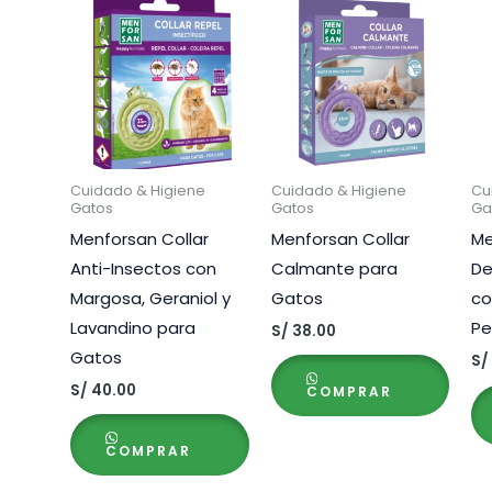
Cuidado & Higiene
Cuidado & Higiene
Cu
Gatos
Gatos
Ga
Menforsan Collar
Menforsan Collar
Me
Anti-Insectos con
Calmante para
De
Margosa, Geraniol y
Gatos
co
Lavandino para
Pe
S/
38.00
Gatos
S/
S/
40.00
COMPRAR
COMPRAR