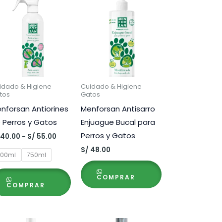
idado & Higiene
Cuidado & Higiene
tos
Gatos
nforsan Antiorines
Menforsan Antisarro
 Perros y Gatos
Enjuague Bucal para
Perros y Gatos
Rango
40.00
-
S/
55.00
de
S/
48.00
precios:
00ml
750ml
desde
S/ 40.00
COMPRAR
hasta
COMPRAR
S/ 55.00