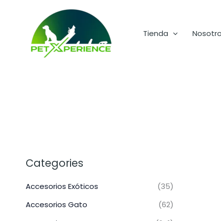
Ir
al
contenido
Tienda
Nosotr
Categories
Accesorios Exóticos
(35)
Accesorios Gato
(62)