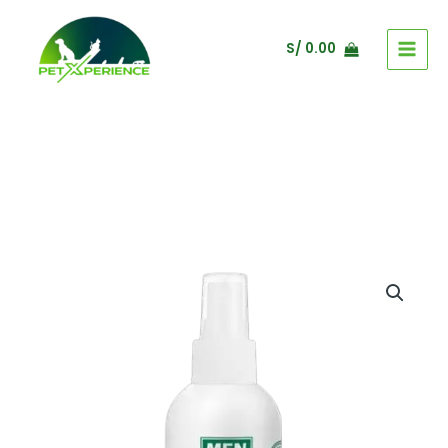
Ir
al
S/
0.00
contenido