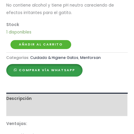
No contiene alcohol y tiene pH neutro careciendo de
efectos irritantes para el gatito.
1 disponibles
Menforsan
AÑADIR AL CARRITO
Agua
Categorías:
Cuidado & Higiene Gatos
,
Menforsan
de
Colonia
COMPRAR VÍA WHATSAPP
Fresa
para
Gatos
–
Descripción
125ml
Valoraciones (0)
cantidad
Ventajas: