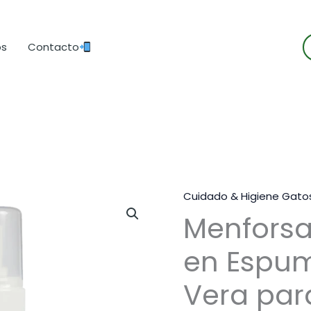
B
os
Contacto
d
p
Cuidado & Higiene Gato
Menfors
en Espum
Vera par