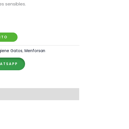
es sensibles.
ITO
giene Gatos
,
Menforsan
HATSAPP