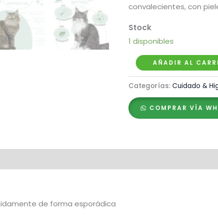
convalecientes, con piel
1 disponibles
Menforsan
AÑADIR AL CARR
Shampoo
Categorías:
Cuidado & Hi
en
Espuma
COMPRAR VÍA W
con
Aloe
Vera
para
Gatos
cantidad
ápidamente de forma esporádica