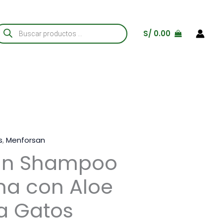
úsqueda
S/
0.00
e
roductos
s
,
Menforsan
an Shampoo
a con Aloe
a Gatos