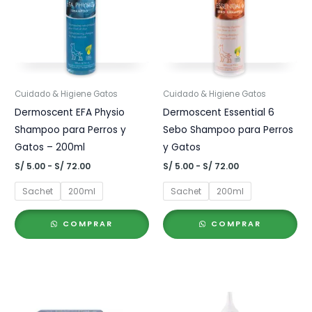
Cuidado & Higiene Gatos
Cuidado & Higiene Gatos
Dermoscent EFA Physio
Dermoscent Essential 6
Shampoo para Perros y
Sebo Shampoo para Perros
Gatos – 200ml
y Gatos
Rango
Rango
S/
5.00
-
S/
72.00
S/
5.00
-
S/
72.00
de
de
precios:
precios:
Sachet
200ml
Sachet
200ml
desde
desde
S/ 5.00
S/ 5.00
hasta
hasta
COMPRAR
COMPRAR
S/ 72.00
S/ 72.00