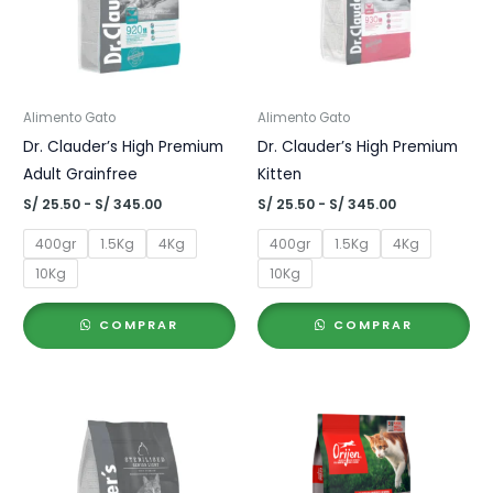
Alimento Gato
Alimento Gato
Dr. Clauder’s High Premium
Dr. Clauder’s High Premium
Adult Grainfree
Kitten
Rango
Rango
S/
25.50
-
S/
345.00
S/
25.50
-
S/
345.00
de
de
precios:
precios:
400gr
1.5Kg
4Kg
400gr
1.5Kg
4Kg
desde
desde
S/ 25.50
S/ 25.50
10Kg
10Kg
hasta
hasta
S/ 345.00
S/ 345.00
COMPRAR
COMPRAR