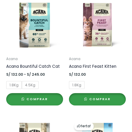
Acana
Acana
Acana Bountiful Catch Cat
Acana First Feast Kitten
Rango
S/
132.00
-
S/
245.00
S/
132.00
de
precios:
1.8Kg
4.5Kg
1.8Kg
desde
S/ 132.00
hasta
COMPRAR
COMPRAR
S/ 245.00
¡Oferta!