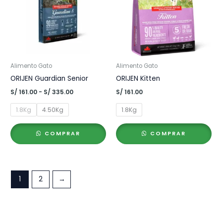
Alimento Gato
Alimento Gato
ORIJEN Guardian Senior
ORIJEN Kitten
Rango
S/
161.00
-
S/
335.00
S/
161.00
de
precios:
1.8Kg
4.50Kg
1.8Kg
desde
S/ 161.00
hasta
COMPRAR
COMPRAR
S/ 335.00
1
2
→