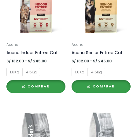
Acana
Acana
Acana Indoor Entree Cat
Acana Senior Entree Cat
Rango
Rango
S/
132.00
-
S/
245.00
S/
132.00
-
S/
245.00
de
de
precios:
precios:
1.8Kg
4.5Kg
1.8Kg
4.5Kg
desde
desde
S/ 132.00
S/ 132.00
hasta
hasta
COMPRAR
COMPRAR
S/ 245.00
S/ 245.00