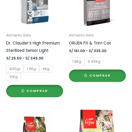
Alimento Gato
Alimento Gato
Dr. Clauder’s High Premium
ORIJEN Fit & Trim Cat
Sterilised Senior Light
Rango
S/
161.00
-
S/
335.00
de
Rango
S/
25.50
-
S/
345.00
precios:
1.8Kg
5.45Kg
de
desde
precios:
400gr
1.5Kg
4Kg
S/ 161.00
desde
hasta
COMPRAR
S/ 25.50
10Kg
S/ 335.00
hasta
S/ 345.00
COMPRAR