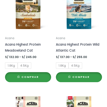
Acana
Acana
Acana Highest Protein
Acana Highest Protein Wild
Meadowland Cat
Atlantic Cat
Rango
Rango
S/
132.00
-
S/
245.00
S/
137.00
-
S/
255.00
de
de
precios:
precios:
1.8Kg
4.5Kg
1.8Kg
4.5Kg
desde
desde
S/ 132.00
S/ 137.00
hasta
hasta
COMPRAR
COMPRAR
S/ 245.00
S/ 255.00