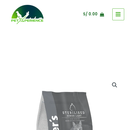
Ir
al
S/
0.00
contenido