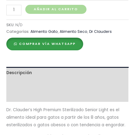
Dr.
AÑADIR AL CARRITO
Clauder's
High
SKU:
N/D
Premium
Categorías:
Alimento Gato
,
Alimento Seco
,
Dr Clauders
Sterilised
COMPRAR VÍA WHATSAPP
Senior
Light
cantidad
Descripción
Ingredientes
Valoraciones (0)
Dr. Clauder’s High Premium Sterilizado Senior Light es el
alimento ideal para gatos a partir de los 8 años, gatos
esterilizados o gatos obesos o con tendencia a engordar.