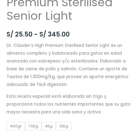
Premium Sterilised
Senior Light
Rango
S/
25.50
-
S/
345.00
de
Dr. Clauder’s High Premium Sterilised Senior Light es un
alimento completo y balanceado para gatos en edad
precios:
avanzada con sobrepeso y/o esterilizados. Elaborado a
desde
base de carne de pollo y salmón. Contiene un aporte de
Taurina de 1.300mg/kg, que provee un aporte energético
S/ 25.50
adecuado de fácil digestión.
hasta
Esta receta especial está elaborada sin trigo y
S/ 345.00
proporciona todos los nutrientes importantes que su gato
mayor necesita para una vida sana y activa.
400gr
1.5Kg
4Kg
10Kg