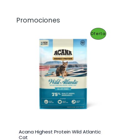
Promociones
P
Oferta
R
O
D
U
C
T
O
E
Acana Highest Protein Wild Atlantic
N
Cat