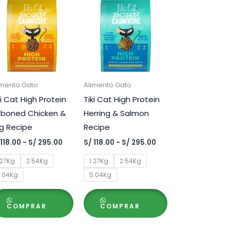
imento Gato
Alimento Gato
ki Cat High Protein
Tiki Cat High Protein
boned Chicken &
Herring & Salmon
g Recipe
Recipe
Rango
Rango
118.00
-
S/
295.00
S/
118.00
-
S/
295.00
de
de
precios:
precios:
.27Kg
2.54Kg
1.27Kg
2.54Kg
desde
desde
.04Kg
5.04Kg
S/ 118.00
S/ 118.00
hasta
hasta
0
S/ 295.00
S/ 295.00
COMPRAR
COMPRAR