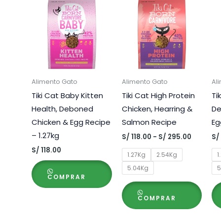
Alimento Gato
Alimento Gato
Al
Tiki Cat Baby Kitten
Tiki Cat High Protein
Ti
Health, Deboned
Chicken, Hearring &
De
Chicken & Egg Recipe
Salmon Recipe
Eg
– 1.27kg
Rango
S/
118.00
-
S/
295.00
S/
de
S/
118.00
precios:
1.27Kg
2.54Kg
1
desde
5.04Kg
5
S/ 118.00
COMPRAR
hasta
S/ 295.0
COMPRAR