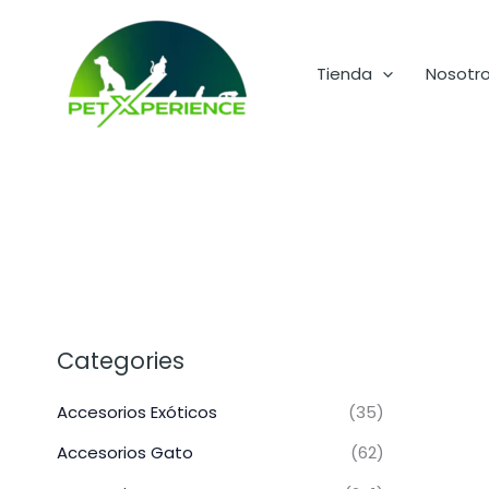
Ir
al
contenido
Tienda
Nosotr
Categories
Accesorios Exóticos
(35)
Accesorios Gato
(62)