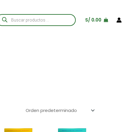
úsqueda
S/
0.00
e
roductos