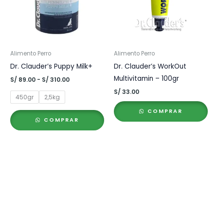
Alimento Perro
Alimento Perro
Dr. Clauder’s Puppy Milk+
Dr. Clauder’s WorkOut
Multivitamin – 100gr
Rango
S/
89.00
-
S/
310.00
de
S/
33.00
precios:
450gr
2,5kg
desde
S/ 89.00
COMPRAR
hasta
COMPRAR
S/ 310.00