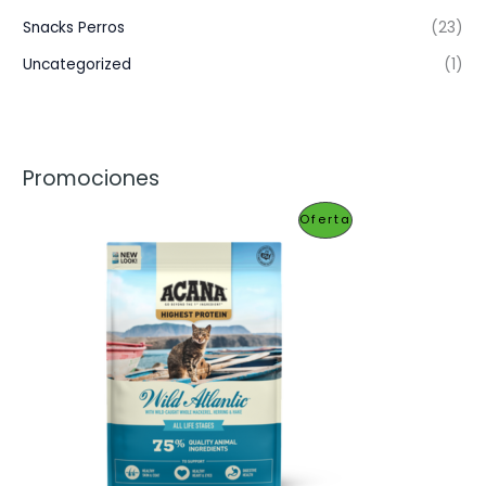
Snacks Perros
(23)
Uncategorized
(1)
Promociones
P
Oferta
R
O
D
U
C
T
O