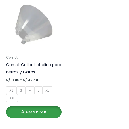
Comet
Comet Collar Isabelino para
Perros y Gatos
Rango
S/
11.00
-
S/
32.50
de
precios:
XS
S
M
L
XL
desde
S/ 11.00
XXL
hasta
S/ 32.50
COMPRAR