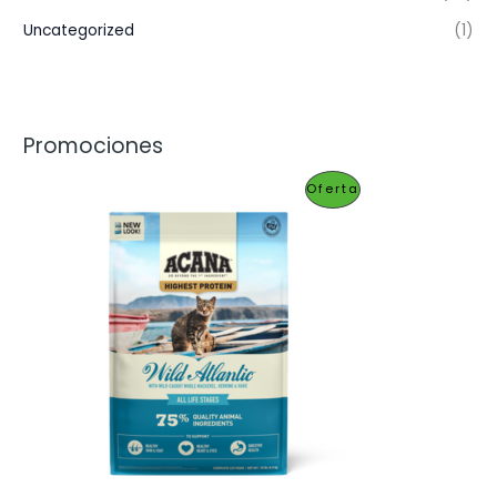
Uncategorized
(1)
Promociones
P
Oferta
R
O
D
U
C
T
O
E