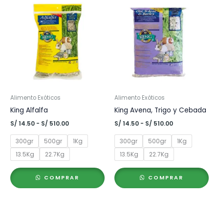
Alimento Exóticos
Alimento Exóticos
King Alfalfa
King Avena, Trigo y Cebada
Rango
Rango
S/
14.50
-
S/
510.00
S/
14.50
-
S/
510.00
de
de
precios:
precios:
300gr
500gr
1Kg
300gr
500gr
1Kg
desde
desde
S/ 14.50
S/ 14.50
13.5Kg
22.7Kg
13.5Kg
22.7Kg
hasta
hasta
S/ 510.00
S/ 510.00
COMPRAR
COMPRAR