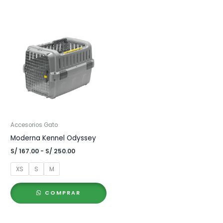
Accesorios Gato
Moderna Kennel Odyssey
Rango
S/
167.00
-
S/
250.00
de
precios:
XS
S
M
desde
S/ 167.00
hasta
COMPRAR
S/ 250.00