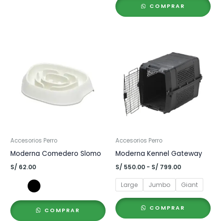
COMPRAR
Accesorios Perro
Accesorios Perro
Moderna Comedero Slomo
Moderna Kennel Gateway
Rango
S/
62.00
S/
550.00
-
S/
799.00
de
precios:
Large
Jumbo
Giant
desde
S/ 550.00
hasta
COMPRAR
COMPRAR
S/ 799.00