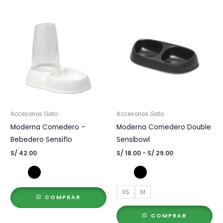
Accesorios Gato
Accesorios Gato
Moderna Comedero –
Moderna Comedero Double
Bebedero Sensiflo
Sensibowl
Rango
S/
42.00
S/
18.00
-
S/
29.00
de
precios:
desde
S/ 18.00
XS
M
hasta
COMPRAR
S/ 29.00
COMPRAR