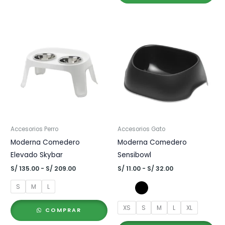
Accesorios Perro
Accesorios Gato
Moderna Comedero
Moderna Comedero
Elevado Skybar
Sensibowl
Rango
Rango
S/
135.00
-
S/
209.00
S/
11.00
-
S/
32.00
de
de
precios:
precios:
S
M
L
desde
desde
S/ 135.00
S/ 11.00
XS
S
M
L
XL
hasta
hasta
COMPRAR
S/ 209.00
S/ 32.00