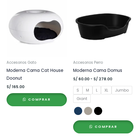
Accesorios Gato
Accesorios Perro
Moderna Cama Cat House
Moderna Cama Domus
Doonut
Rango
S/
60.00
-
S/
278.00
de
S/
165.00
precios:
S
M
L
XL
Jumbo
desde
S/ 60.00
Giant
COMPRAR
hasta
S/ 278.00
COMPRAR