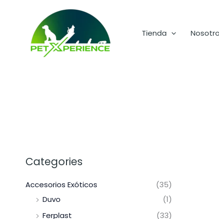
Ir
al
contenido
Tienda
Nosotr
Categories
Accesorios Exóticos
(35)
Duvo
(1)
Ferplast
(33)