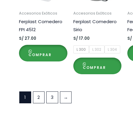
Accesorios Exóticos
Accesorios Exóticos
Ac
Ferplast Comedero
Ferplast Comedero
Fe
FPI 4512
Sirio
Fe
S/
27.00
S/
17.00
S/
L 300
L 302
L 304
COMPRAR
COMPRAR
1
2
3
→