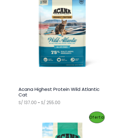
R
O
D
U
C
T
O
E
Acana Highest Protein Wild Atlantic
N
Cat
R
S/
137.00
-
S/
255.00
O
a
n
F
P
Oferta
g
o
E
R
d
e
R