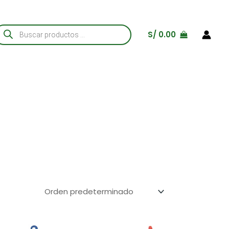
úsqueda
S/
0.00
e
roductos