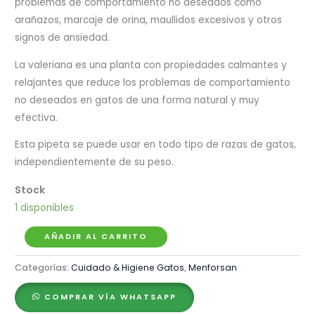
problemas de comportamiento no deseados como
arañazos, marcaje de orina, maullidos excesivos y otros
signos de ansiedad.
La valeriana es una planta con propiedades calmantes y
relajantes que reduce los problemas de comportamiento
no deseados en gatos de una forma natural y muy
efectiva.
Esta pipeta se puede usar en todo tipo de razas de gatos,
independientemente de su peso.
1 disponibles
Menforsan
AÑADIR AL CARRITO
Pipeta
Categorías:
Cuidado & Higiene Gatos
,
Menforsan
Calmante
para
COMPRAR VÍA WHATSAPP
Gatos