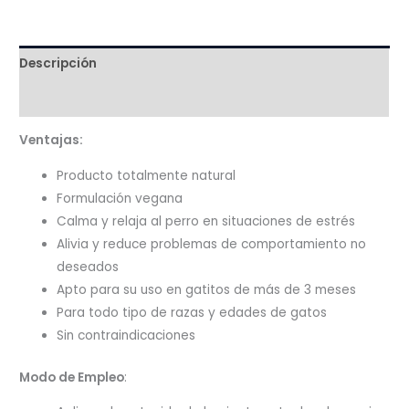
–
2
unid.
Descripción
cantidad
Valoraciones (0)
Ventajas:
Producto totalmente natural
Formulación vegana
Calma y relaja al perro en situaciones de estrés
Alivia y reduce problemas de comportamiento no
deseados
Apto para su uso en gatitos de más de 3 meses
Para todo tipo de razas y edades de gatos
Sin contraindicaciones
Modo de Empleo
: