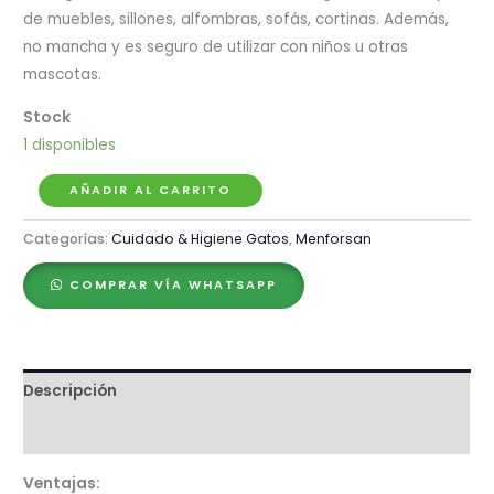
de muebles, sillones, alfombras, sofás, cortinas. Además,
no mancha y es seguro de utilizar con niños u otras
mascotas.
1 disponibles
Menforsan
AÑADIR AL CARRITO
Spray
Categorías:
Cuidado & Higiene Gatos
,
Menforsan
Antiarañazos
para
COMPRAR VÍA WHATSAPP
Gatos
–
60ml
cantidad
Descripción
Valoraciones (0)
Ventajas: