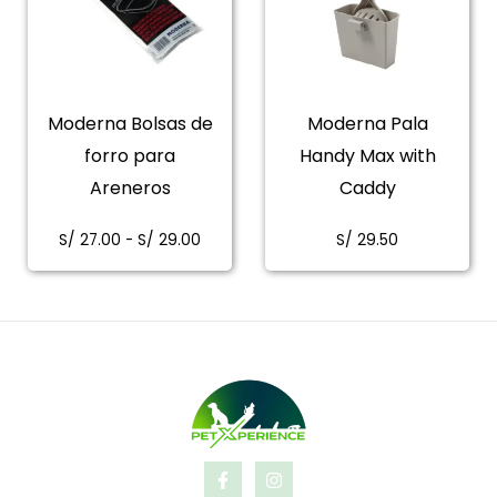
Moderna Bolsas de
Moderna Pala
forro para
Handy Max with
Areneros
Caddy
Rango
S/
27.00
-
S/
29.00
S/
29.50
de
precios:
desde
S/ 27.00
hasta
S/ 29.00