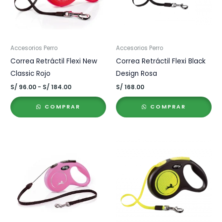
Accesorios Perro
Accesorios Perro
Correa Retráctil Flexi New
Correa Retráctil Flexi Black
Classic Rojo
Design Rosa
Rango
S/
96.00
-
S/
184.00
S/
168.00
de
precios:
COMPRAR
COMPRAR
desde
S/ 96.00
hasta
S/ 184.00