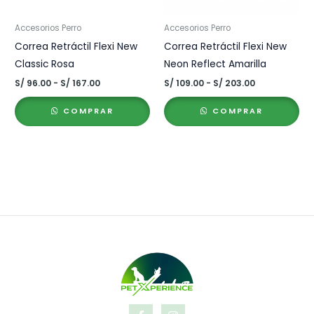
Accesorios Perro
Accesorios Perro
Correa Retráctil Flexi New
Correa Retráctil Flexi New
Classic Rosa
Neon Reflect Amarilla
Rango
Rango
S/
96.00
-
S/
167.00
S/
109.00
-
S/
203.00
de
de
precios:
precios:
COMPRAR
COMPRAR
desde
desde
S/ 96.00
S/ 109.00
hasta
hasta
S/ 167.00
S/ 203.00