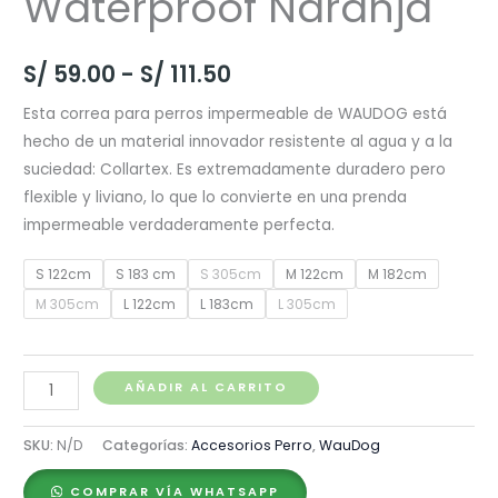
Waterproof Naranja
Rango
S/
59.00
-
S/
111.50
de
Esta correa para perros impermeable de WAUDOG está
hecho de un material innovador resistente al agua y a la
precios:
suciedad: Collartex. Es extremadamente duradero pero
desde
flexible y liviano, lo que lo convierte en una prenda
impermeable verdaderamente perfecta.
S/ 59.00
S 122cm
S 183 cm
S 305cm
M 122cm
M 182cm
hasta
M 305cm
L 122cm
L 183cm
L 305cm
S/ 111.50
Waudog
AÑADIR AL CARRITO
Correa
Waterproof
SKU:
N/D
Categorías:
Accesorios Perro
,
WauDog
Naranja
COMPRAR VÍA WHATSAPP
cantidad