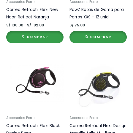
Accesorios Perro
Accesorios Perro
Correa Retráctil Flexi New
PawZ Botas de Goma para
Neon Reflect Naranja
Perros XXS – 12 unid.
Rango
S/
138.00
-
S/
182.00
S/
75.00
de
precios:
COMPRAR
COMPRAR
desde
S/ 138.00
hasta
S/ 182.00
Accesorios Perro
Accesorios Perro
Correa Retráctil Flexi Black
Correa Retráctil Flexi Design