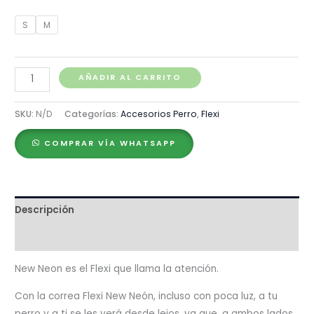
S
M
Correa
AÑADIR AL CARRITO
Retráctil
Flexi
SKU:
N/D
Categorías:
Accesorios Perro
,
Flexi
New
COMPRAR VÍA WHATSAPP
Neon
Reflect
Azul
cantidad
Descripción
Valoraciones (0)
New Neon es el Flexi que llama la atención.
Con la correa Flexi New Neón, incluso con poca luz, a tu
perro y a ti se les verá desde lejos, ya que, a ambos lados