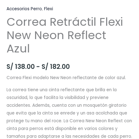
Accesorios Perro
,
Flexi
Correa Retráctil Flexi
New Neon Reflect
Azul
Rango
S/
138.00
-
S/
182.00
de
Correa Flexi modelo New Neon reflectante de color azul.
precios:
La correa tiene una cinta reflectante que brilla en la
oscuridad, lo que facilita la visibilidad y previene
desde
accidentes. Además, cuenta con un mosquetón giratorio
S/ 138.00
que evita que la cinta se enrede y un asa acolchada que
protege tu mano del roce. La Correa New Neon Reflext con
hasta
cinta para perros está disponible en varios colores y
S/ 182.00
tamaños para adaptarse a las necesidades de cada perro.