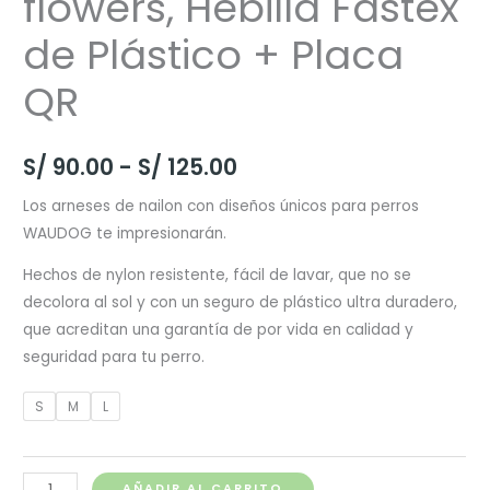
flowers, Hebilla Fastex
de Plástico + Placa
QR
Rango
S/
90.00
-
S/
125.00
de
Los arneses de nailon con diseños únicos para perros
WAUDOG te impresionarán.
precios:
Hechos de nylon resistente, fácil de lavar, que no se
desde
decolora al sol y con un seguro de plástico ultra duradero,
S/ 90.00
que acreditan una garantía de por vida en calidad y
seguridad para tu perro.
hasta
S
M
L
S/ 125.00
Waudog
AÑADIR AL CARRITO