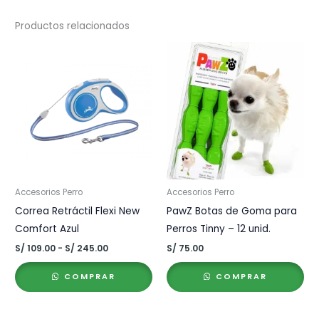
Productos relacionados
Accesorios Perro
Accesorios Perro
Correa Retráctil Flexi New
PawZ Botas de Goma para
Comfort Azul
Perros Tinny – 12 unid.
Rango
S/
109.00
-
S/
245.00
S/
75.00
de
precios:
COMPRAR
COMPRAR
desde
S/ 109.00
hasta
S/ 245.00