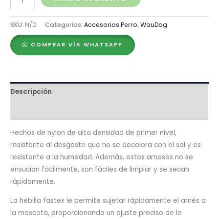
Arnés
Magic
SKU:
N/D
Categorías:
Accesorios Perro
,
WauDog
flowers,
COMPRAR VÍA WHATSAPP
Hebilla
Fastex
de
Plástico
Descripción
+
Placa
Valoraciones (0)
QR
cantidad
Hechos de nylon de alta densidad de primer nivel,
resistente al desgaste que no se decolora con el sol y es
resistente a la humedad. Además, estos arneses no se
ensucian fácilmente, son fáciles de limpiar y se secan
rápidamente.
La hebilla fastex le permite sujetar rápidamente el arnés a
la mascota, proporcionando un ajuste preciso de la