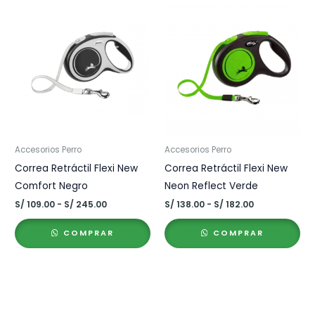
Accesorios Perro
Accesorios Perro
Correa Retráctil Flexi New
Correa Retráctil Flexi New
Comfort Negro
Neon Reflect Verde
Rango
Rango
S/
109.00
-
S/
245.00
S/
138.00
-
S/
182.00
de
de
precios:
precios:
COMPRAR
COMPRAR
desde
desde
S/ 109.00
S/ 138.00
hasta
hasta
S/ 245.00
S/ 182.00