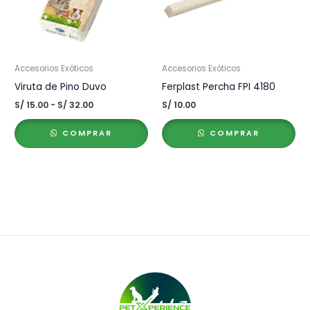
Accesorios Exóticos
Accesorios Exóticos
Viruta de Pino Duvo
Ferplast Percha FPI 4180
Rango
S/
15.00
-
S/
32.00
S/
10.00
de
precios:
COMPRAR
COMPRAR
desde
S/ 15.00
hasta
S/ 32.00