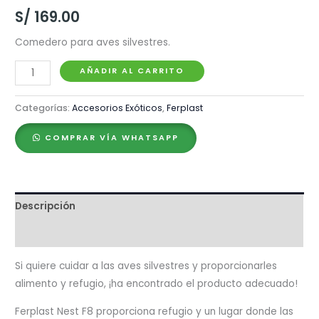
S/
169.00
Comedero para aves silvestres.
Ferplast
AÑADIR AL CARRITO
Nest
F8
Categorías:
Accesorios Exóticos
,
Ferplast
cantidad
COMPRAR VÍA WHATSAPP
Descripción
Valoraciones (0)
Si quiere cuidar a las aves silvestres y proporcionarles
alimento y refugio, ¡ha encontrado el producto adecuado!
Ferplast Nest F8 proporciona refugio y un lugar donde las