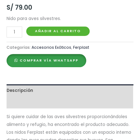
S/
79.00
Nido para aves silvestres.
Ferplast
AÑADIR AL CARRITO
Nest
8
Categorías:
Accesorios Exóticos
,
Ferplast
cantidad
COMPRAR VÍA WHATSAPP
Descripción
Valoraciones (0)
Si quiere cuidar de las aves silvestres proporcionándoles
alimento y refugio, ha encontrado el producto adecuado.
Los nidos Ferplast están equipados con un espacio interno