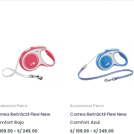
cesorios Perro
Accesorios Perro
rrea Retráctil Flexi New
Correa Retráctil Flexi New
mfort Rojo
Comfort Azul
Rango
Rango
109.00
-
S/
245.00
S/
109.00
-
S/
245.00