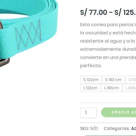
S/
77.00
-
S/
125
Esta correa para perros
la oscuridad y está hec
resistente al agua y a la
extremadamente duradero 
convierte en una pren
perfecta.
S 122cm
S 183 cm
S 3
L 122cm
L 183cm
L 30
Waudog
AÑADIR A
Correa
Waterproof
SKU:
N/D
Categorías:
Ac
Mentol