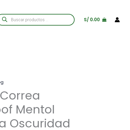
úsqueda
S/
0.00
e
roductos
og
Correa
of Mentol
 la Oscuridad