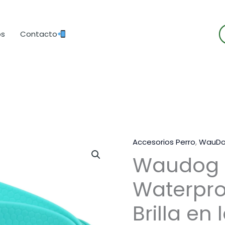
B
os
Contacto
d
p
Accesorios Perro
,
WauD
Waudog 
Waterpro
Brilla en