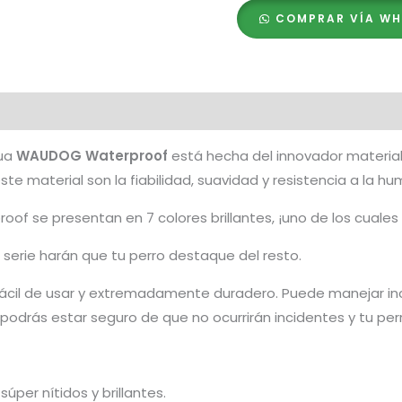
COMPRAR VÍA W
Brilla
en
la
Oscuridad
cantidad
gua
WAUDOG Waterproof
está hecha del innovador material
ste material son la fiabilidad, suavidad y resistencia a la h
oof se presentan en 7 colores brillantes, ¡uno de los cuales 
la serie harán que tu perro destaque del resto.
 fácil de usar y extremadamente duradero. Puede manejar in
podrás estar seguro de que no ocurrirán incidentes y tu per
úper nítidos y brillantes.