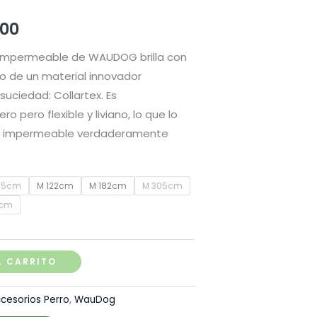
Rango
.00
de
 impermeable de WAUDOG brilla con
ho de un material innovador
precios:
 suciedad: Collartex. Es
desde
pero flexible y liviano, lo que lo
da impermeable verdaderamente
S/ 77.00
hasta
05cm
M 122cm
M 182cm
M 305cm
S/ 125.00
5cm
L CARRITO
cesorios Perro
,
WauDog