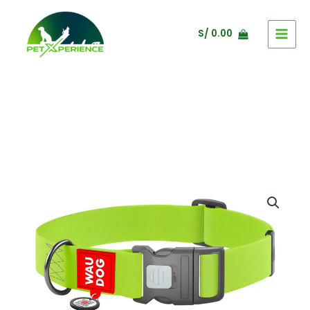
Ir
al
S/
0.00
contenido