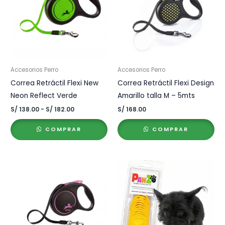
Accesorios Perro
Accesorios Perro
Correa Retráctil Flexi New
Correa Retráctil Flexi Design
Neon Reflect Verde
Amarillo talla M – 5mts
Rango
S/
138.00
-
S/
182.00
S/
168.00
de
precios:
COMPRAR
COMPRAR
desde
S/ 138.00
hasta
S/ 182.00