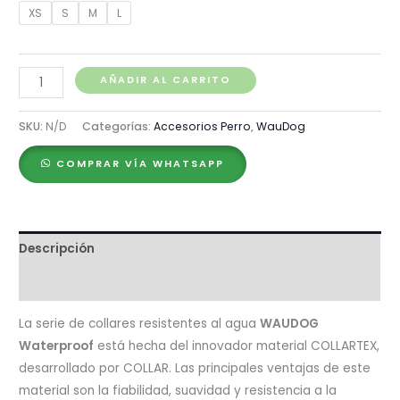
XS
S
M
L
S/ 63.00
Waudog
AÑADIR AL CARRITO
Collar
Waterproof
SKU:
N/D
Categorías:
Accesorios Perro
,
WauDog
Verde,
COMPRAR VÍA WHATSAPP
Hebilla
Fastex
de
Plástico
Descripción
+
Placa
Valoraciones (0)
QR
cantidad
La serie de collares resistentes al agua
WAUDOG
Waterproof
está hecha del innovador material COLLARTEX,
desarrollado por COLLAR. Las principales ventajas de este
material son la fiabilidad, suavidad y resistencia a la