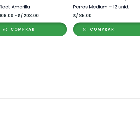
flect Amarilla
Perros Medium – 12 unid.
Rango
109.00
-
S/
203.00
S/
85.00
de
precios:
COMPRAR
COMPRAR
desde
S/ 109.00
hasta
S/ 203.00