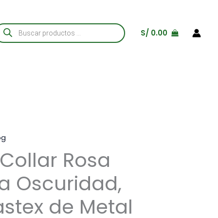
úsqueda
S/
0.00
e
roductos
og
ollar Rosa
 la Oscuridad,
astex de Metal