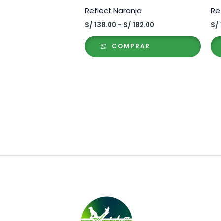
Reflect Naranja
Re
Rango
S/
138.00
-
S/
182.00
S/
de
precios:
COMPRAR
desde
S/ 138.00
hasta
S/ 182.00