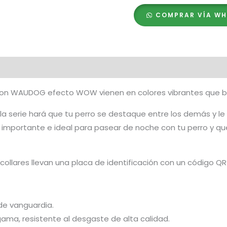
Brilla
COMPRAR VÍA W
en
la
Oscuridad,
Hebilla
Fastex
de
ailon WAUDOG efecto WOW vienen en colores vibrantes que bri
Metal
+
 la serie hará que tu perro se destaque entre los demás y le
Placa
ica importante e ideal para pasear de noche con tu perro y que
QR
cantidad
collares llevan una placa de identificación con un código QR
 de vanguardia.
ama, resistente al desgaste de alta calidad.