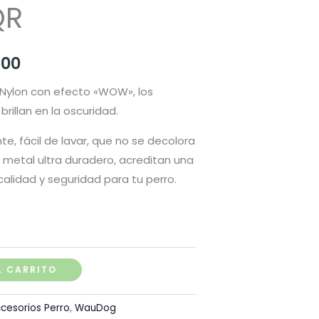
QR
Rango
.00
de
Nylon con efecto «WOW», los
brillan en la oscuridad.
precios:
te, fácil de lavar, que no se decolora
desde
e metal ultra duradero, acreditan una
S/ 79.00
calidad y seguridad para tu perro.
hasta
S/ 104.00
L CARRITO
cesorios Perro
,
WauDog