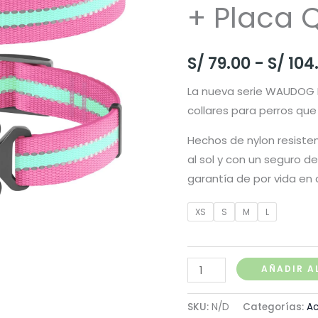
+ Placa 
S/
79.00
-
S/
104
La nueva serie WAUDOG 
collares para perros que 
Hechos de nylon resisten
al sol y con un seguro d
garantía de por vida en 
XS
S
M
L
Waudog
AÑADIR A
Collar
Rosa
SKU:
N/D
Categorías:
Ac