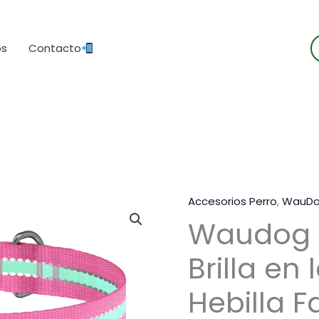
B
os
Contacto
d
p
Accesorios Perro
,
WauD
Waudog C
Brilla en
Hebilla F