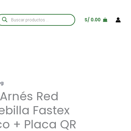
úsqueda
S/
0.00
e
roductos
og
Arnés Red
ebilla Fastex
co + Placa QR