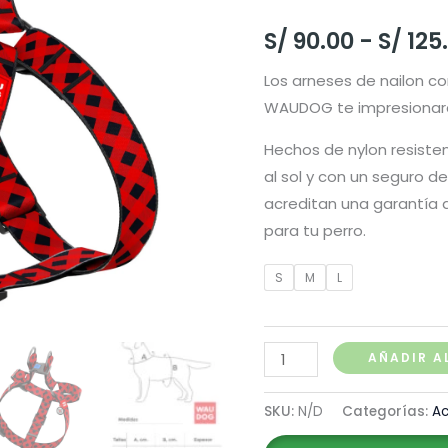
S/
90.00
-
S/
125
Los arneses de nailon co
WAUDOG te impresionar
Hechos de nylon resisten
al sol y con un seguro de
acreditan una garantía d
para tu perro.
S
M
L
Waudog
AÑADIR A
Arnés
Red
SKU:
N/D
Categorías:
Ac
Tartan,