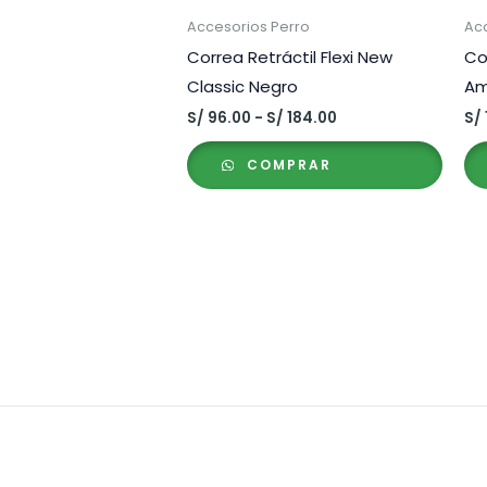
Accesorios Perro
Ac
Correa Retráctil Flexi New
Co
Classic Negro
Am
Rango
S/
96.00
-
S/
184.00
S/
de
precios:
COMPRAR
desde
S/ 96.00
hasta
S/ 184.00