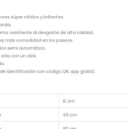
es súper nítidos y brillantes.
ardia.
ma, resistente al desgaste de alta calidad.
dar más comodidad en los paseos.
ico semi automático.
sólo con un click.
do.
de identificación con código QR, app gratis).
B. cm
m
55 cm
m
80 cm