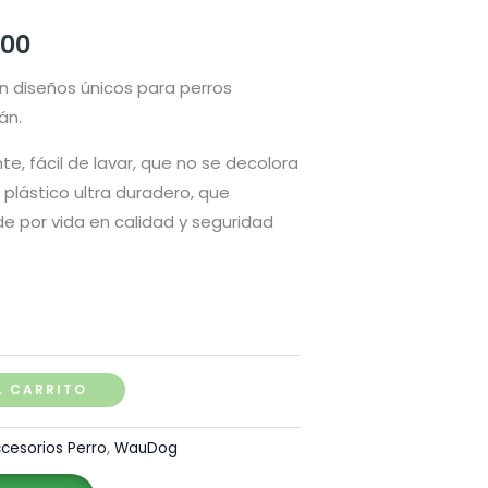
Rango
.00
de
n diseños únicos para perros
án.
precios:
te, fácil de lavar, que no se decolora
desde
 plástico ultra duradero, que
S/ 90.00
e por vida en calidad y seguridad
hasta
S/ 125.00
L CARRITO
cesorios Perro
,
WauDog