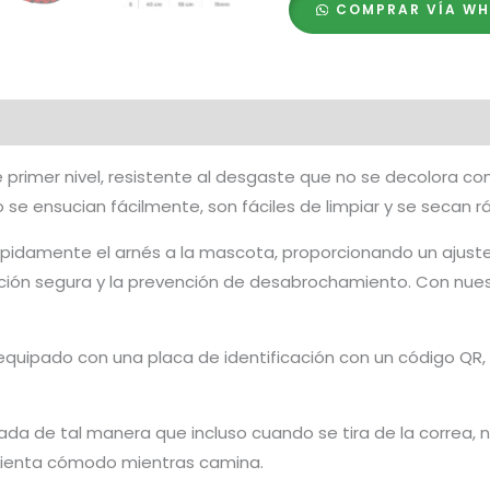
COMPRAR VÍA W
Hebilla
Fastex
de
Plástico
+
Placa
rimer nivel, resistente al desgaste que no se decolora con e
QR
e ensucian fácilmente, son fáciles de limpiar y se secan 
cantidad
rápidamente el arnés a la mascota, proporcionando un ajuste 
ación segura y la prevención de desabrochamiento. Con nues
equipado con una placa de identificación con un código QR, q
da de tal manera que incluso cuando se tira de la correa, no
e sienta cómodo mientras camina.