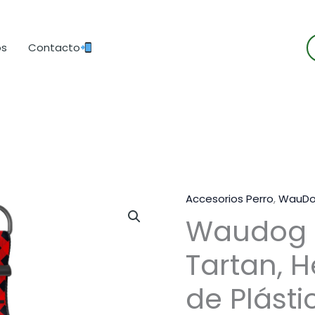
B
os
Contacto
d
p
Accesorios Perro
,
WauD
Waudog 
Tartan, H
de Plásti