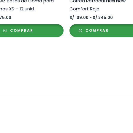
wZ Botas de Goma para
Correa Retráctil Flexi New
ros XS – 12 unid.
Comfort Rojo
Rango
75.00
S/
109.00
-
S/
245.00
de
precios:
COMPRAR
COMPRAR
desde
S/ 109.00
hasta
S/ 245.00