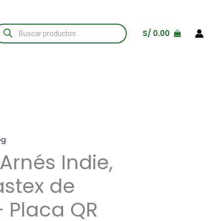
úsqueda
S/
0.00
e
roductos
og
rnés Indie,
astex de
+ Placa QR