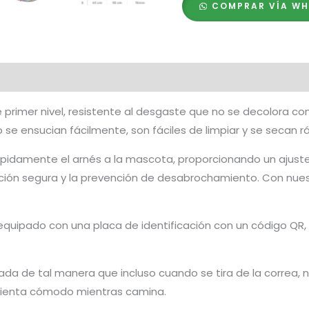
COMPRAR VÍA W
Fastex
de
Plástico
+
Placa
QR
rimer nivel, resistente al desgaste que no se decolora con e
cantidad
e ensucian fácilmente, son fáciles de limpiar y se secan 
rápidamente el arnés a la mascota, proporcionando un ajuste 
ación segura y la prevención de desabrochamiento. Con nues
equipado con una placa de identificación con un código QR, q
da de tal manera que incluso cuando se tira de la correa, no
e sienta cómodo mientras camina.