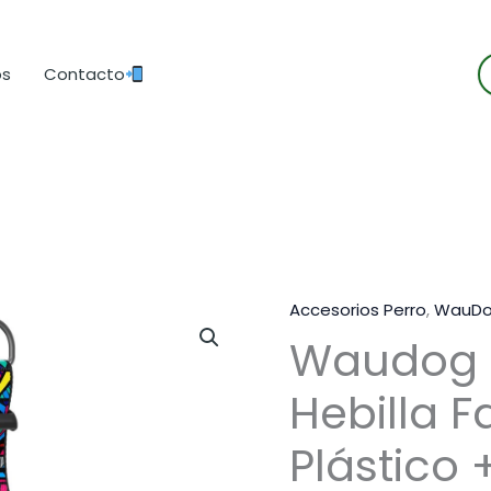
B
os
Contacto
d
p
Accesorios Perro
,
WauD
Waudog A
Hebilla F
Plástico 