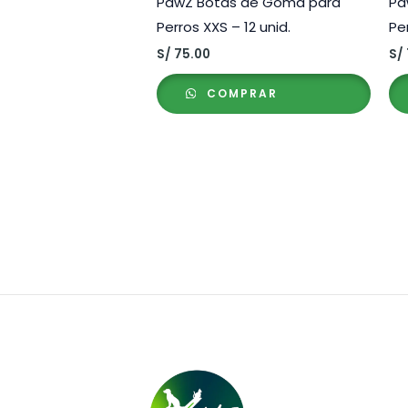
PawZ Botas de Goma para
Pa
Perros XXS – 12 unid.
Per
S/
75.00
S/
COMPRAR