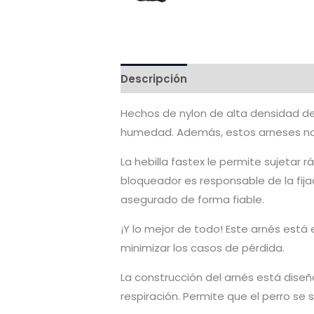
Descripción
Valoraciones (0)
Hechos de nylon de alta densidad de p
humedad. Además, estos arneses no s
La hebilla fastex le permite sujetar 
bloqueador es responsable de la fij
asegurado de forma fiable.
¡Y lo mejor de todo! Este arnés está 
minimizar los casos de pérdida.
La construcción del arnés está diseña
respiración. Permite que el perro s