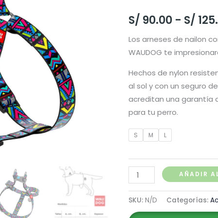
S/
90.00
-
S/
125
Los arneses de nailon co
WAUDOG te impresionar
Hechos de nylon resisten
al sol y con un seguro de
acreditan una garantía d
para tu perro.
S
M
L
Waudog
AÑADIR A
Arnés
Indie,
SKU:
N/D
Categorías:
Ac
Hebilla