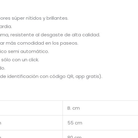
es súper nítidos y brillantes.
ardia.
ma, resistente al desgaste de alta calidad.
dar más comodidad en los paseos.
ico semi automático.
sólo con un click.
do.
de identificación con código QR, app gratis).
B. cm
m
55 cm
m
80 cm