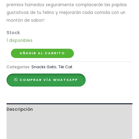
premios húmedos seguramente complacerán las papilas
gustativas de tu felino y mejorarán cada comida con un
montón de sabor!
1 disponibles
Tiki
AÑADIR AL CARRITO
Cat
Categorías:
Snacks Gato
,
Tiki Cat
Stix
Treats
COMPRAR VÍA WHATSAPP
Salmon
Mousse
x
6
Descripción
sticks
Ingredientes
cantidad
Valoraciones (0)