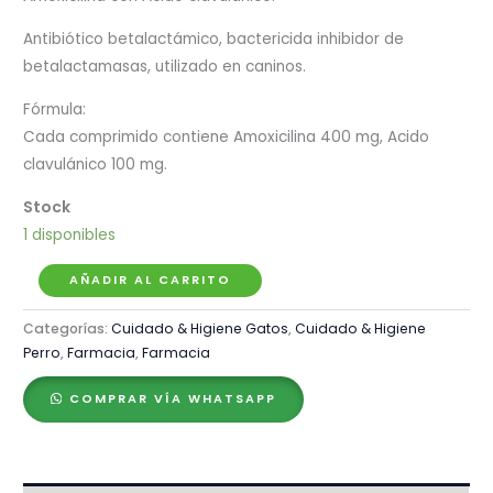
Antibiótico betalactámico, bactericida inhibidor de
betalactamasas, utilizado en caninos.
Fórmula:
Cada comprimido contiene Amoxicilina 400 mg, Acido
clavulánico 100 mg.
1 disponibles
Rumiclamox
AÑADIR AL CARRITO
500mg
Categorías:
Cuidado & Higiene Gatos
,
Cuidado & Higiene
–
Perro
,
Farmacia
,
Farmacia
Caja
x
COMPRAR VÍA WHATSAPP
80
Comp.
cantidad