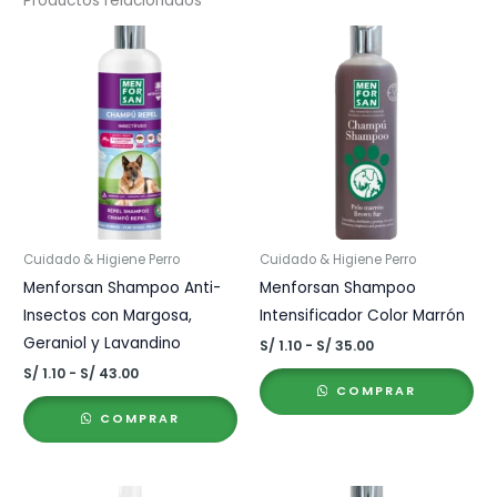
Productos relacionados
Cuidado & Higiene Perro
Cuidado & Higiene Perro
Menforsan Shampoo Anti-
Menforsan Shampoo
Insectos con Margosa,
Intensificador Color Marrón
Geraniol y Lavandino
Rango
S/
1.10
-
S/
35.00
de
Rango
S/
1.10
-
S/
43.00
precios:
de
COMPRAR
desde
precios:
S/ 1.10
COMPRAR
desde
hasta
S/ 1.10
S/ 35.00
hasta
S/ 43.00