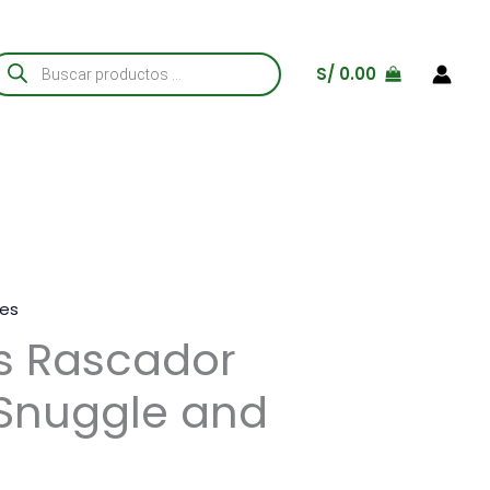
úsqueda
S/
0.00
e
roductos
es
s Rascador
 Snuggle and