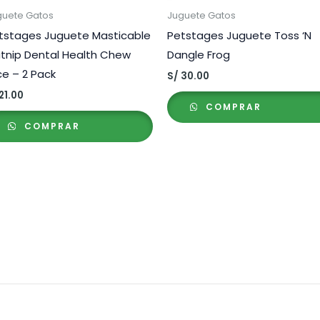
guete Gatos
Juguete Gatos
tstages Juguete Masticable
Petstages Juguete Toss ‘N
tnip Dental Health Chew
Dangle Frog
ce – 2 Pack
S/
30.00
21.00
COMPRAR
COMPRAR