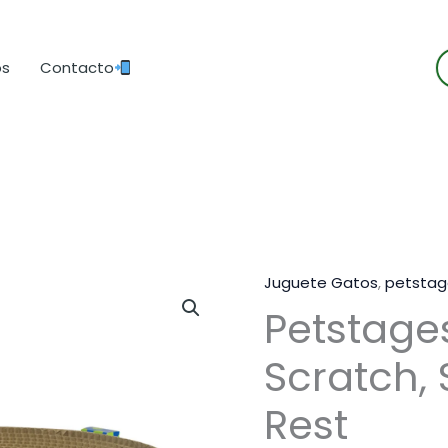
B
os
Contacto
d
p
Juguete Gatos
,
petstag
Petstage
Scratch,
Rest