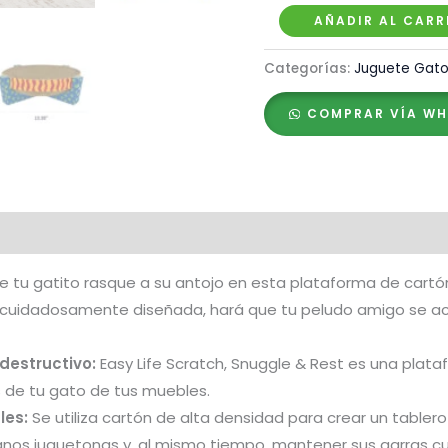
Petstages
AÑADIR AL CARR
Rascador
Categorías:
Juguete Gat
Scratch,
Snuggle
COMPRAR VÍA W
and
Rest
cantidad
e tu gatito rasque a su antojo en esta plataforma de cartó
cuidadosamente diseñada, hará que tu peludo amigo se ac
 destructivo:
Easy Life Scratch, Snuggle & Rest es una plat
s de tu gato de tus muebles.
les:
Se utiliza cartón de alta densidad para crear un table
nos juguetonas y, al mismo tiempo, mantener sus garras c