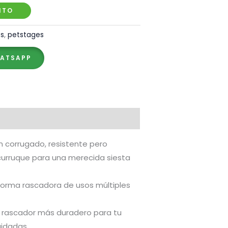
ITO
os
,
petstages
HATSAPP
n corrugado, resistente pero
urruque para una merecida siesta
aforma rascadora de usos múltiples
ro rascador más duradero para tu
uidadas.