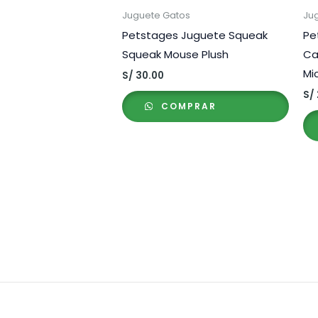
Juguete Gatos
Ju
Petstages Juguete Squeak
Pe
Squeak Mouse Plush
Ca
Mi
S/
30.00
S/
COMPRAR