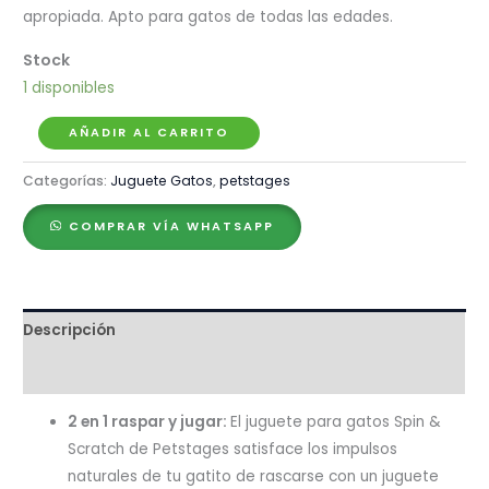
apropiada. Apto para gatos de todas las edades.
1 disponibles
Petstages
AÑADIR AL CARRITO
Juguete
Categorías:
Juguete Gatos
,
petstages
Spin
&
COMPRAR VÍA WHATSAPP
Scrath
–
2
Pack
Descripción
cantidad
Valoraciones (0)
2 en 1 raspar y jugar:
El juguete para gatos Spin &
Scratch de Petstages satisface los impulsos
naturales de tu gatito de rascarse con un juguete