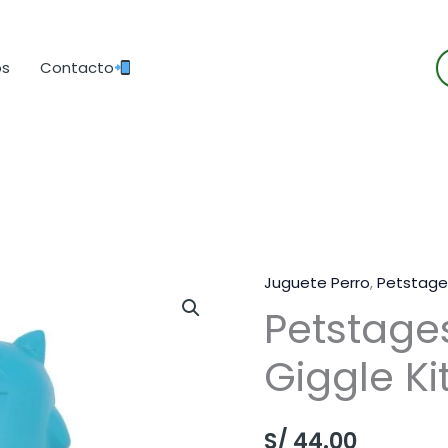
B
os
Contacto
d
p
Juguete Perro
,
Petstage
Petstage
Giggle Ki
S/
44.00