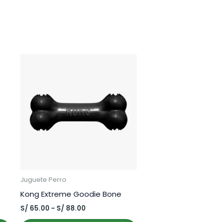
Juguete Perro
Kong Extreme Goodie Bone
Rango
S/
65.00
-
S/
88.00
de