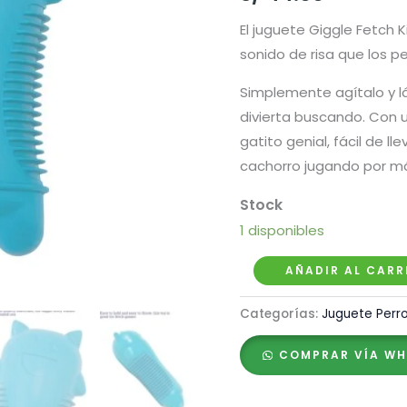
El juguete Giggle Fetch 
sonido de risa que los p
Simplemente agítalo y lá
divierta buscando. Con 
gatito genial, fácil de ll
cachorro jugando por m
1 disponibles
Petstages
AÑADIR AL CARR
Juguete
Categorías:
Juguete Perr
Giggle
Kitty
COMPRAR VÍA W
Blue
cantidad