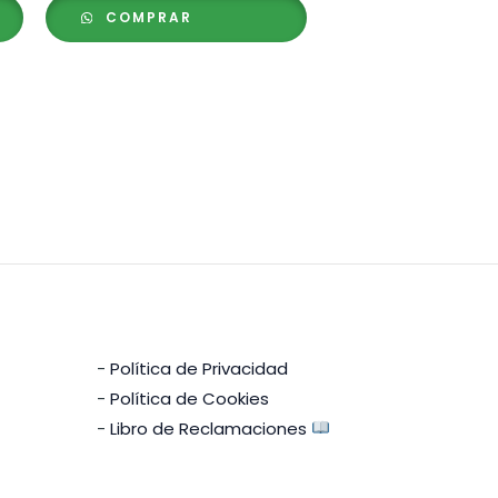
precios:
COMPRAR
desde
S/ 65.00
hasta
S/ 88.00
-
Política de Privacidad
-
Política de Cookies
-
Libro de Reclamaciones