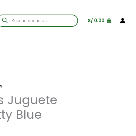
úsqueda
S/
0.00
e
roductos
s
s Juguete
tty Blue