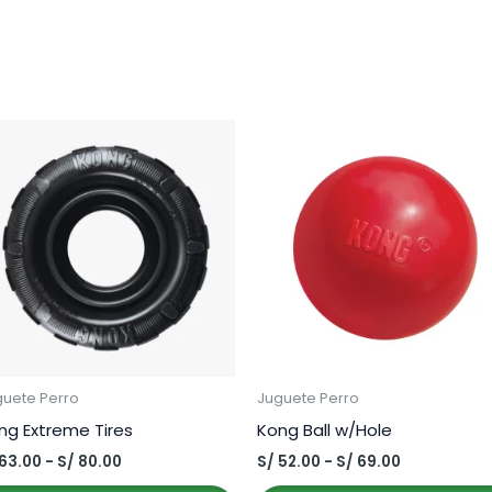
guete Perro
Juguete Perro
ng Extreme Tires
Kong Ball w/Hole
Rango
Rango
63.00
-
S/
80.00
S/
52.00
-
S/
69.00
de
de