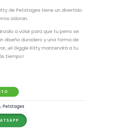
Kitty de Petstages tiene un divertido
erros adoran.
nzalo a volar para que tu perro se
un diseño duradero y una forma de
evar, ¡el Giggle Kitty mantendrá a tu
ás tiempo!
ITO
o
,
Petstages
HATSAPP