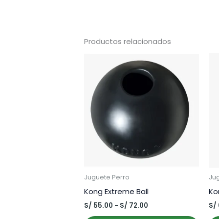
Productos relacionados
Juguete Perro
Ju
Kong Extreme Ball
Ko
Rango
S/
55.00
-
S/
72.00
S/
de