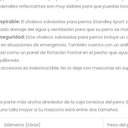
s detalles reflectantes son muy visibles para que puedas loca
spirable:
El chaleco salvavidas para perros Standley Sport
pido drenaje del agua y ventilación para que su perro se m
 seguridad:
Este chaleco salvavidas para perros incluye un
a en situaciones de emergencia. También cuenta con un anil
, así como un panel de flotación frontal en el pecho que ayu
uilibrada.
accesorio es indestructible. No lo deje con mascotas sin sup
 la parte más ancha alrededor de la caja torácica del perro
r una talla mayor si tu mascota está entre dos tamaños.
Diámetro (tórax)
Peso del 