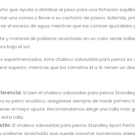
ho que ayuda a distribuir el peso para una flotación equilibr
etar una correa o llevar a su cachorro de paseo. Además, 
ar el exceso de agua, mientras que las correas ajustables 
te y material de poliéster acolchado en un color verde brill
ra bajo el sol.
s experimentados, este chaleco salvavidas para perros es a
rre superior, mientras que los tamaños M a XL tienen un dis
ferencia:
Si bien el chaleco salvavidas para perros Standle
ra su perro acuático, asegúrese siempre de medir primero la
btener el mejor ajuste. Recomendamos elegir una talla más gr
esta talla.
tilo:
El chaleco salvavidas para perros Standley Sport Perf
 y poliéster acolchado que puede soportar numerosos viajes a