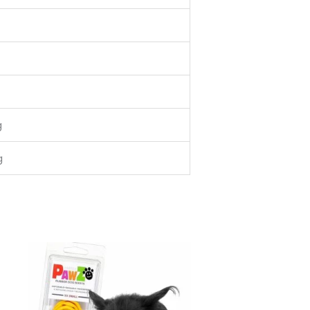
g
g
g