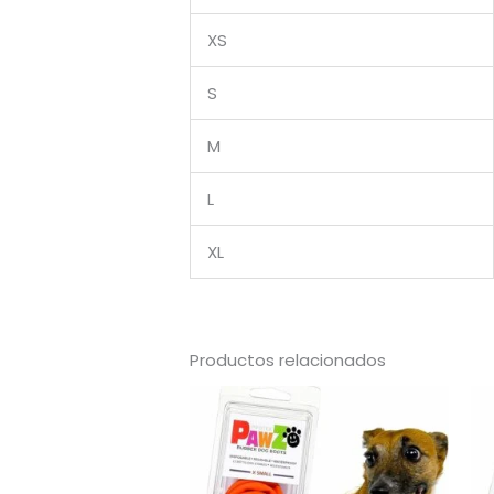
XS
S
M
L
XL
Productos relacionados