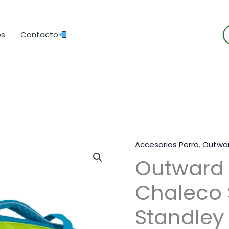
B
os
Contacto
d
p
Accesorios Perro
,
Outwa
Outward
Chaleco 
Standley