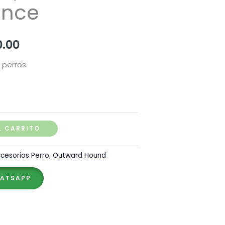
ance
Rango
0.00
de
 perros.
precios:
desde
S/ 160.00
L CARRITO
hasta
cesorios Perro
,
Outward Hound
S/ 180.00
HATSAPP