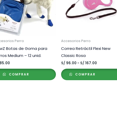
cesorios Perro
Accesorios Perro
wZ Botas de Goma para
Correa Retráctil Flexi New
rros Medium – 12 unid.
Classic Rosa
Rango
85.00
S/
96.00
-
S/
167.00
de
precios:
COMPRAR
COMPRAR
desde
S/ 96.00
hasta
S/ 167.00