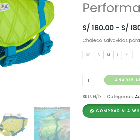
Perform
S/
160.00
-
S/
18
Chaleco salvavidas para
XS
S
M
L
XL
Outward
AÑADIR A
Hound
Chaleco
SKU:
N/D
Categorías:
Ac
Salvavidas
COMPRAR VÍA W
Standley
Sport
Performance
cantidad