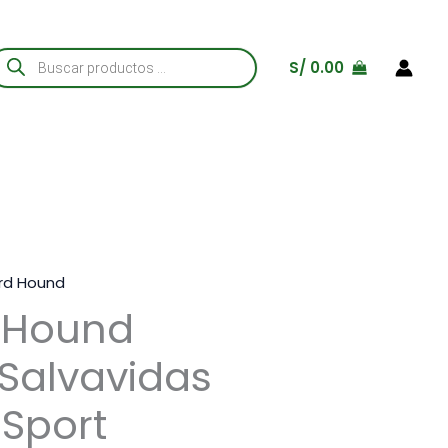
úsqueda
S/
0.00
e
roductos
rd Hound
 Hound
Salvavidas
 Sport